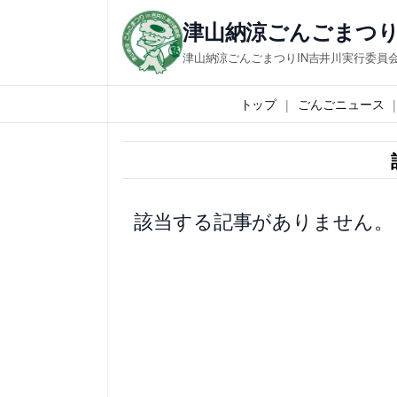
内
津山納涼ごんごまつり
容
津山納涼ごんごまつりIN吉井川実行委員
を
ス
トップ
ごんごニュース
キ
ッ
プ
該当する記事がありません。