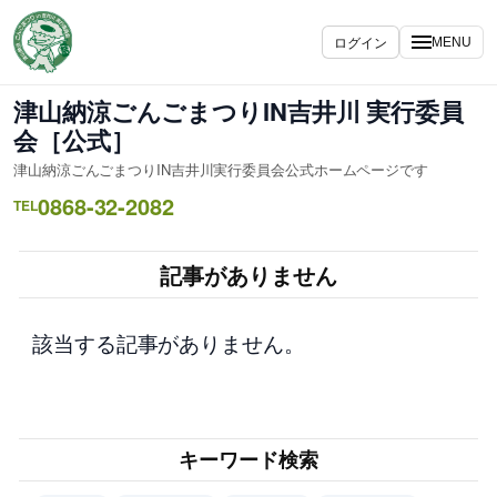
内
容
ログイン
MENU
を
ス
津山納涼ごんごまつりIN吉井川 実行委員
キ
会［公式］
ッ
津山納涼ごんごまつりIN吉井川実行委員会公式ホームページです
プ
0868-32-2082
TEL
記事がありません
該当する記事がありません。
キーワード検索