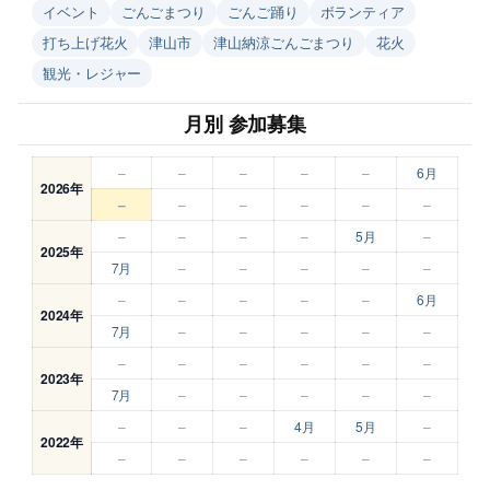
イベント
ごんごまつり
ごんご踊り
ボランティア
打ち上げ花火
津山市
津山納涼ごんごまつり
花火
観光・レジャー
月別 参加募集
–
–
–
–
–
6月
2026年
–
–
–
–
–
–
–
–
–
–
5月
–
2025年
7月
–
–
–
–
–
–
–
–
–
–
6月
2024年
7月
–
–
–
–
–
–
–
–
–
–
–
2023年
7月
–
–
–
–
–
–
–
–
4月
5月
–
2022年
–
–
–
–
–
–