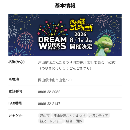
基本情報
名称(かな)
津山納涼ごんごまつりIN吉井川 実行委員会［公式］
（つやまのうりょうごんごまつり）
所在地
岡山県津山市山北520
電話番号
0868-32-2082
FAX番号
0868-32-2147
ジャンル
津山市
津山納涼ごんごまつり
ボランティア
観光・レジャー
組合・団体