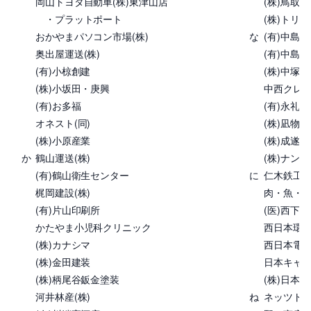
岡山トヨタ自動車(株)東津山店
(株)鳥取
・プラットポート
(株)トリゴ
おかやまパソコン市場(株)
な
(有)中島
奥出屋運送(株)
(有)中島書
(有)小椋創建
(株)中塚建
(株)小坂田・庚興
中西クレ
(有)お多福
(有)永礼産
オネスト(同)
(株)凪物
(株)小原産業
(株)成遂建
か
鶴山運送(株)
(株)ナン
(有)鶴山衛生センター
に
仁木鉄工(株
梶岡建設(株)
肉・魚・鍋 
(有)片山印刷所
(医)西下病
かたやま小児科クリニック
西日本環境
(株)カナシマ
西日本電信
(株)金田建装
日本キャタ
(株)柄尾谷鈑金塗装
(株)日本
河井林産(株)
ね
ネッツトヨ