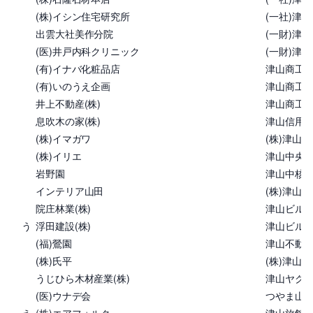
(株)イシン住宅研究所
(一社)津
出雲大社美作分院
(一財)津
(医)井戸内科クリニック
(一財)津
(有)イナバ化粧品店
津山商工
(有)いのうえ企画
津山商工
井上不動産(株)
津山商工
息吹木の家(株)
津山信用
(株)イマガワ
(株)津山
(株)イリエ
津山中央
岩野園
津山中核
インテリア山田
(株)津山
院庄林業(株)
津山ビル管
う
浮田建設(株)
津山ビルメ
(福)鶯園
津山不動産
(株)氏平
(株)津山
うじひら木材産業(株)
津山ヤクル
(医)ウナデ会
つやま山