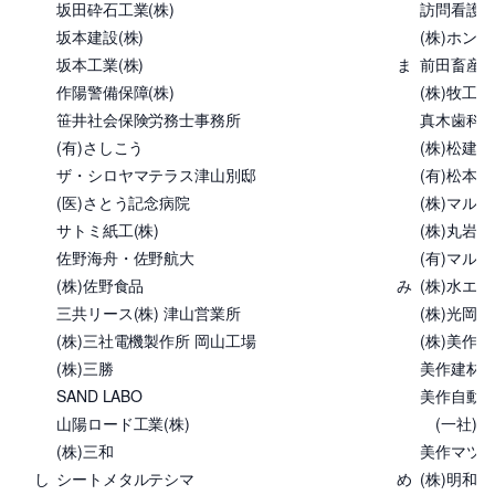
坂田砕石工業(株)
訪問看護
坂本建設(株)
(株)ホン
坂本工業(株)
ま
前田畜産運
作陽警備保障(株)
(株)牧工務
笹井社会保険労務士事務所
真木歯科
(有)さしこう
(株)松建
ザ・シロヤマテラス津山別邸
(有)松本
(医)さとう記念病院
(株)マルイ
サトミ紙工(株)
(株)丸岩産
佐野海舟・佐野航大
(有)マルフ
(株)佐野食品
み
(株)水エ
三共リース(株) 津山営業所
(株)光岡
(株)三社電機製作所 岡山工場
(株)美作開
(株)三勝
美作建材(株
SAND LABO
美作自動車
山陽ロード工業(株)
(一社)
(株)三和
美作マツダ
し
シートメタルテシマ
め
(株)明和技