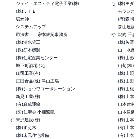
ジェイ・エス・ティ電子工業(株)
も
(株)モダ
(株)ＪＴＥ
モランボン
塩元帥
(有)森岡林
システムアップ
森山建設(株
司法書士 宗本康紀事務所
や
焼肉 千恵
(株)清水管工
(株)矢野
(株)笏本縫製
山一水産(株
(株)住宅産業センター
(株)山形
城下町酒場ぶち
山菊(株)
庄司工業(有)
(株)山照
正田食品(株) 津山工場
(株)山田
(株)ショウワコーポレーション
(株)山根
新晃工業(株)
(株)山本仮
(有)真成運輸
山本建材(株
(医)仁聖会 小畑醫院
山本建装
す
末沢建設(株)
(株)山本
(株)すえ木工
(有)山本商
(株)末元住宅設備
(有)山本