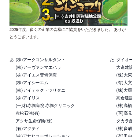
2025年度、多くの企業の皆様にご協賛をいただきました。 ありが
とうございます。
あ
(株)アークコンサルタント
た
ダイオーペ
(株)アーヴァンマエハラ
大進建設(株
(株)アイエス警備保障
(株)大東
(株)アイシーエム
(有)大文
(株)アイテック・ツリタニ
(株)大環
(株)アイリス
高倉建設(有
(一財)赤堀病院 赤堀クリニック
(株)高橋
赤松石油(有)
(医)高見
アクサ生命保険(株)
タカラ産業
(有)アクティ
(株)多胡
(株)アサヒコーポレーション
(有)田中化