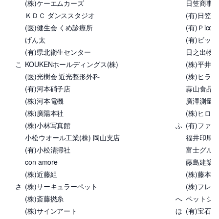
(株)ケーエムカーズ
日笠商事(株
ＫＤＣ ダンススタジオ
(有)日笠農
(医)健生会 くめ診療所
(有)Ｐico
げん太
(有)ビッ
(有)県北衛生センター
日之出物産
こ
KOUKENホールディングス(株)
(株)平井組
(医)光樹会 近光整形外科
(株)ヒラ
(有)河本硝子店
蒜山食品加
(株)河本電機
廣澤測量設
(株)廣陽本社
(株)ヒロタ
(株)小林写真館
ふ
(有)ファ
小松ウオール工業(株) 岡山支店
福井印刷(株
(有)小松清掃社
富士グル
con amore
藤島建築
(株)近藤組
(株)藤本塗
さ
(株)サーキュラーペット
(株)フレ
(株)斎藤撚糸
へ
ペットショ
(株)サインアート
ほ
(有)宝石お