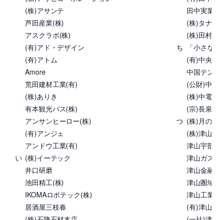
(株)アサンテ
田中実業(
芦田産業(株)
(株)タナベ
アスクラボ(株)
(株)田村
(有)アド・デザイン
ち
「小さな
(有)アトム
(有)中央
Amore
中国テント
荒田建材工業(有)
(公財)中
(株)ありき
(株)中電
有本観光バス(株)
(宗)長泉寺
アンサンヒーロー(株)
つ
(株)月の
(有)アンジェ
(株)津山
アンドウ工業(有)
津山宇部生
い
(株)イーテック
津山ガス(株
井口研磨
津山金融
池田精工(株)
津山圏域
IKOMAロボテック(株)
津山工業原
居酒屋三枝春
(有)津山産
(株)石隆石材本店
(一社)津