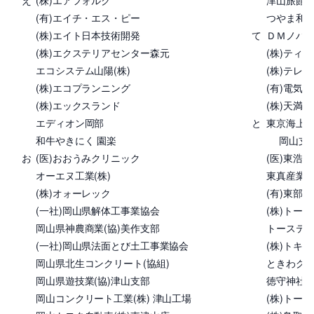
え
(株)エアフォルク
津山旅館
(有)エイチ・エス・ピー
つやま和
(株)エイト日本技術開発
て
ＤＭノバフ
(株)エクステリアセンター森元
(株)ティ
エコシステム山陽(株)
(株)テレ
(株)エコプランニング
(有)電気
(株)エックスランド
(株)天満
エディオン岡部
と
東京海上日
和牛やきにく 園楽
岡山支店
お
(医)おおうみクリニック
(医)東浩
オーエヌ工業(株)
東真産業(
(株)オォーレック
(有)東部
(一社)岡山県解体工事業協会
(株)トー
岡山県神農商業(協)美作支部
トーステ(株
(一社)岡山県法面とび土工事業協会
(株)トキア
岡山県北生コンクリート(協組)
ときわグ
岡山県遊技業(協)津山支部
徳守神社
岡山コンクリート工業(株) 津山工場
(株)トー