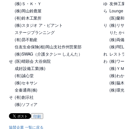
(株)Ｓ・Ｋ・Ｙ
ゆ
友伸工業(有
(株)岡山鈴鹿屋
ら
Lounge 彩
(有)鈴木工業所
(医)蘭和
(株)スタジオ ア・ビアント
り
(株)リサー
ステージプランニング
りた から
(有)昴不動産
(株)両備
住友生命保険(相)岡山支社作州営業部
(株)RELAT
(株)SWAG（介護タクシー しえんた）
れ
レストラ
せ
(医)晴顕会 大谷病院
わ
(株)ワー
成好設備工業(株)
(株)ＹＭ
(有)誠心堂
(株)わか
(株)セキサン
(株)脇木工
全秦通商(株)
(株)環光
そ
(有)創示社
(株)ソフィア
印刷
協賛企業 一覧に戻る