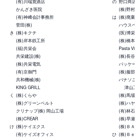
(有)川端寛酒店
の
野口商店
かんざき医院
(株)野村
(有)神﨑会計事務所
は
(株)廃棄
菅田(株)
ハウスペ
き
(株)キクチ
(医)博栄
(株)岸本鉄工所
(株)橋本
(福)共栄会
Pasta Vita
共栄建設(株)
(株)長谷
(株)共栄電気
パッケー
(有)京御門
(株)服部薬
共和機械(株)
パナソニッ
KING GRILL
津山工
く
(株)くらや
(株)馬場商
(株)グリーンベルト
(株)ハヤ
クリナップ(株) 岡山工場
(有)林
(株)CREAR
(株)早瀬食
け
(株)ケイエクス
(株)ＢＡＮ
(有)ケイズオフィス
ひ
(株)Ｂｅコ