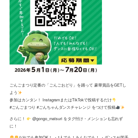
ごんごまつり定番の「ごんごおどり」を踊って 豪華賞品をGETし
よう
参加はカンタン！ InstagramまたはTikTokで投稿するだけ
#ごんごまつり #ごんちゃんダンスチャレンジ をつけて投稿
さらに！
@gongo_matsuri をタグ付け・メンションも忘れず
に！
だれでも参加OK！ ・1人でも！みんなでも！ ・ダンスが苦手