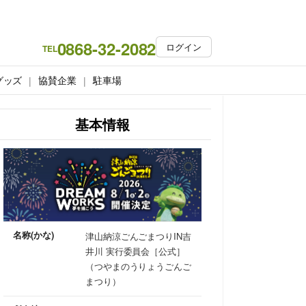
0868-32-2082
ログイン
TEL
グッズ
協賛企業
駐車場
基本情報
名称(かな)
津山納涼ごんごまつりIN吉
井川 実行委員会［公式］
（つやまのうりょうごんご
まつり）