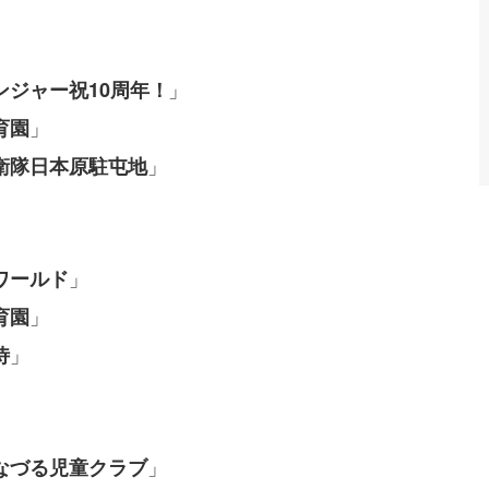
」
ンジャー祝10周年！
」
育園
」
衛隊日本原駐屯地
」
ワールド
」
育園
」
侍
」
なづる児童クラブ