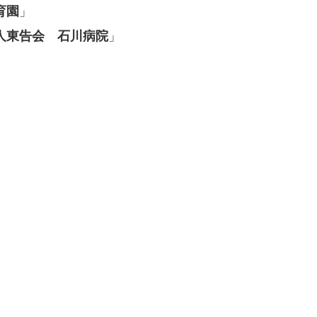
」
育園
」
人東告会 石川病院