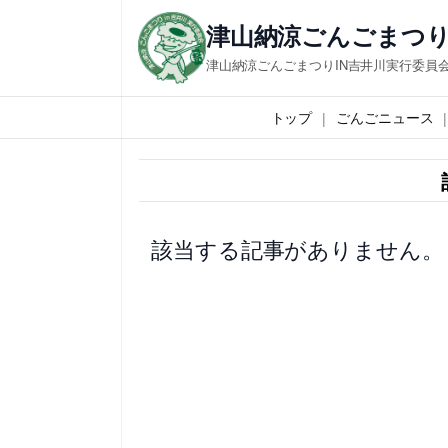
内
津山納涼ごんごまつり
容
津山納涼ごんごまつりIN吉井川実行委員
を
ス
トップ
ごんごニュース
キ
ッ
プ
該当する記事がありません。