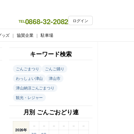
0868-32-2082
ログイン
TEL
グッズ
協賛企業
駐車場
キーワード検索
ごんごまつり
ごんご踊り
わっしょい津山
津山市
津山納涼ごんごまつり
観光・レジャー
月別 ごんごおどり連
–
–
–
–
–
–
2026年