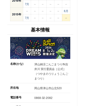
2016年
7月
–
–
–
–
–
–
–
–
–
–
6月
2015年
7月
–
–
–
–
–
基本情報
名称(かな)
津山納涼ごんごまつりIN吉
井川 実行委員会［公式］
（つやまのうりょうごんご
まつり）
所在地
岡山県津山市山北520
電話番号
0868-32-2082