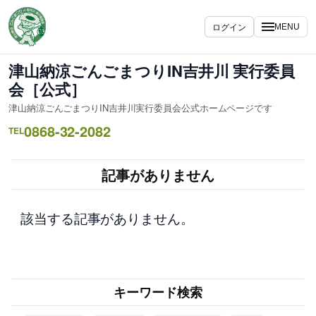
内
容
ログイン
MENU
を
ス
津山納涼ごんごまつりIN吉井川 実行委員
キ
会［公式］
ッ
津山納涼ごんごまつりIN吉井川実行委員会公式ホームページです
プ
0868-32-2082
TEL
記事がありません
該当する記事がありません。
キーワード検索