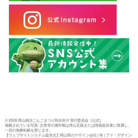
© 2026 津山納涼ごんごまつりIN吉井川 実行委員会［公式］
掲載されている写真･文章等の著作権は津山瓦版または情報提供者に帰属し、
一切の無断転載を禁じます。
【ウェブサイトシステム提供元】岡山県のデザイン会社 ( 有 ) アド・デザイン