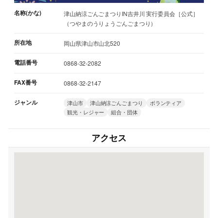
名称(かな)
津山納涼ごんごまつりIN吉井川 実行委員会［公式］
（つやまのうりょうごんごまつり）
所在地
岡山県津山市山北520
電話番号
0868-32-2082
FAX番号
0868-32-2147
ジャンル
津山市
津山納涼ごんごまつり
ボランティア
観光・レジャー
組合・団体
アクセス