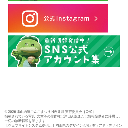
© 2026 津山納涼ごんごまつりIN吉井川 実行委員会［公式］
掲載されている写真･文章等の著作権は津山瓦版または情報提供者に帰属し、
一切の無断転載を禁じます。
【ウェブサイトシステム提供元】岡山県のデザイン会社 ( 有 ) アド・デザイン