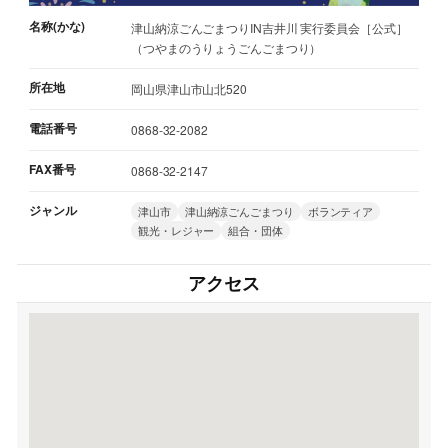
名称(かな)
津山納涼ごんごまつりIN吉井川 実行委員会［公式］
（つやまのうりょうごんごまつり）
所在地
岡山県津山市山北520
電話番号
0868-32-2082
FAX番号
0868-32-2147
ジャンル
津山市
津山納涼ごんごまつり
ボランティア
観光・レジャー
組合・団体
アクセス