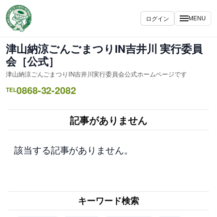
内
容
ログイン
MENU
を
ス
津山納涼ごんごまつりIN吉井川 実行委員
キ
会［公式］
ッ
津山納涼ごんごまつりIN吉井川実行委員会公式ホームページです
プ
0868-32-2082
TEL
記事がありません
該当する記事がありません。
キーワード検索