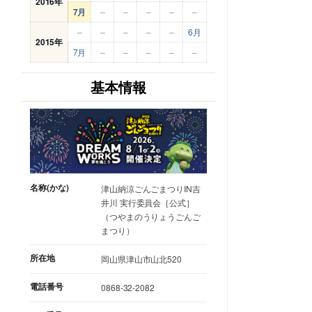
2016年
7月
–
–
–
–
–
–
–
–
–
–
6月
2015年
7月
–
–
–
–
–
基本情報
名称(かな)
津山納涼ごんごまつりIN吉
井川 実行委員会［公式］
（つやまのうりょうごんご
まつり）
所在地
岡山県津山市山北520
電話番号
0868-32-2082