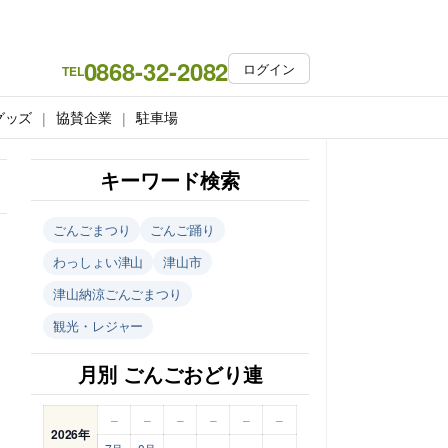
0868-32-2082
ログイン
TEL
グッズ
協賛企業
駐車場
キーワード検索
ごんごまつり
ごんご踊り
わっしょい津山
津山市
津山納涼ごんごまつり
観光・レジャー
月別 ごんごおどり連
–
–
–
–
–
–
2026年