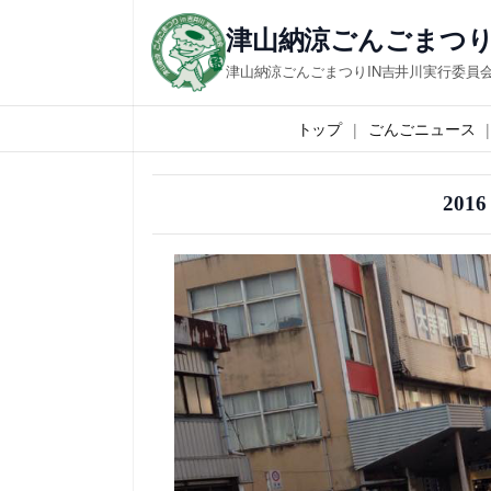
内
津山納涼ごんごまつり
容
津山納涼ごんごまつりIN吉井川実行委員
を
ス
トップ
ごんごニュース
キ
ッ
20
プ