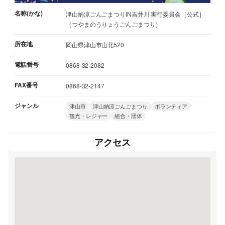
名称(かな)
津山納涼ごんごまつりIN吉井川 実行委員会［公式］
（つやまのうりょうごんごまつり）
所在地
岡山県津山市山北520
電話番号
0868-32-2082
FAX番号
0868-32-2147
ジャンル
津山市
津山納涼ごんごまつり
ボランティア
観光・レジャー
組合・団体
アクセス