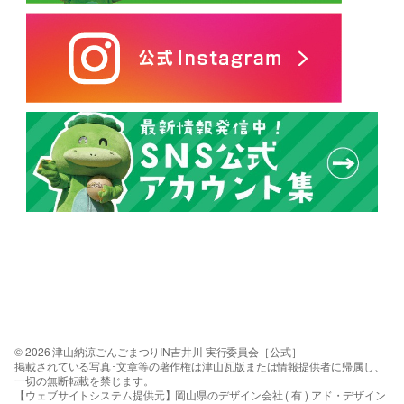
© 2026 津山納涼ごんごまつりIN吉井川 実行委員会［公式］
掲載されている写真･文章等の著作権は津山瓦版または情報提供者に帰属し、
一切の無断転載を禁じます。
【ウェブサイトシステム提供元】岡山県のデザイン会社 ( 有 ) アド・デザイン