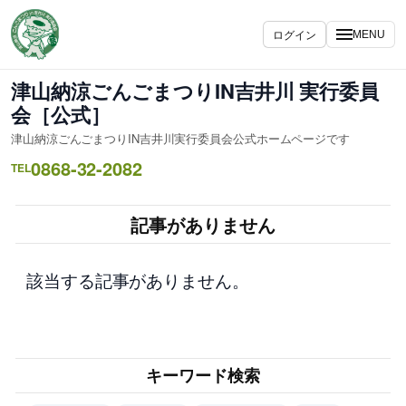
内
容
ログイン
MENU
を
ス
津山納涼ごんごまつりIN吉井川 実行委員
キ
会［公式］
ッ
津山納涼ごんごまつりIN吉井川実行委員会公式ホームページです
プ
0868-32-2082
TEL
記事がありません
該当する記事がありません。
キーワード検索