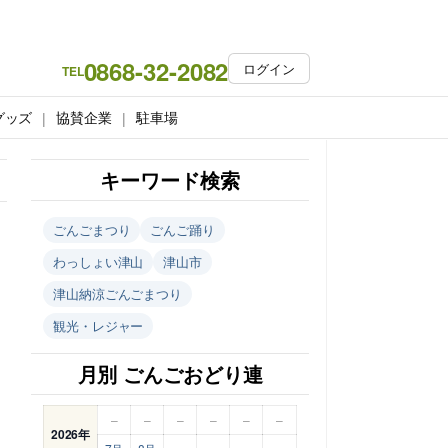
0868-32-2082
ログイン
TEL
グッズ
協賛企業
駐車場
キーワード検索
ごんごまつり
ごんご踊り
わっしょい津山
津山市
津山納涼ごんごまつり
観光・レジャー
月別 ごんごおどり連
–
–
–
–
–
–
2026年