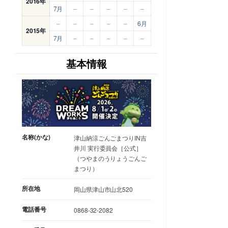
2016年
7月
–
–
–
–
–
–
–
–
–
–
6月
2015年
7月
–
–
–
–
–
基本情報
名称(かな)
津山納涼ごんごまつりIN吉
井川 実行委員会［公式］
（つやまのうりょうごんご
まつり）
所在地
岡山県津山市山北520
電話番号
0868-32-2082