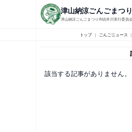
内
津山納涼ごんごまつり
容
津山納涼ごんごまつりIN吉井川実行委員
を
ス
トップ
ごんごニュース
キ
ッ
プ
該当する記事がありません。