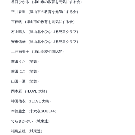
谷口ひかる （津山市の教育を元気にする会）
平井香里 （津山市の教育を元気にする会）
市佳帆 （津山市の教育を元気にする会）
村上晴人 （津山北小ひなづる児童クラブ）
安東佑華 （津山北小ひなづる児童クラブ）
土井満美子 （津山高校41期JOY）
前田うた （笑舞）
前田にこ （笑舞）
山田一夏 （笑舞）
岡本彩 （I LOVE 大崎）
神田佑衣 （I LOVE 大崎）
本郷雅之 （十六夜SOUL44）
てらさかゆい （城東連）
福島志穂 （城東連）