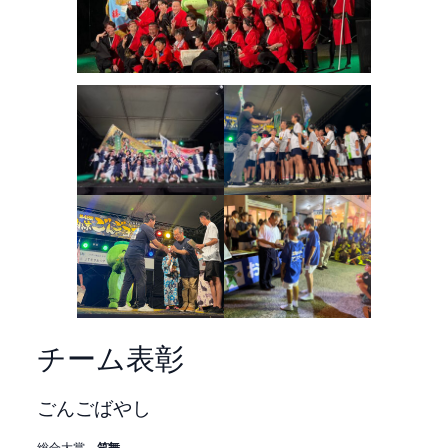
チーム表彰
ごんごばやし
総合大賞
笑舞