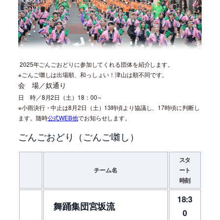
2025年ごんごおどりに参加してくれる団体を紹介します。
※ごんご囃しは出場順、和っしょい！津山は順不同です。
会 場／奴通り
日 時／8月2日（土）18：00～
※小雨決行・中止は8月2日（土）13時頃より協議し、17時頃に判断し
ます。随時
公式WEB他
でお知らせします。
ごんごおどり（ごんご囃し）
スタ
チーム名
ート
時刻
18:3
舞踊集団宮坂流
0