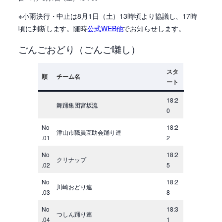
※小雨決行・中止は8月1日（土）13時頃より協議し、17時
頃に判断します。随時
公式WEB他
でお知らせします。
ごんごおどり（ごんご囃し）
スタ
順
チーム名
ート
18:2
舞踊集団宮坂流
0
No
18:2
津山市職員互助会踊り連
.01
2
No
18:2
クリナップ
.02
5
No
18:2
川崎おどり連
.03
8
No
18:3
つしん踊り連
.04
1