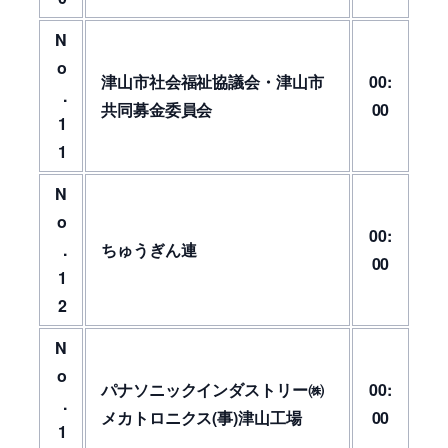
N
o
津山市社会福祉協議会・津山市
00:
.
共同募金委員会
00
1
1
N
o
00:
.
ちゅうぎん連
00
1
2
N
o
パナソニックインダストリー㈱
00:
.
メカトロニクス(事)津山工場
00
1