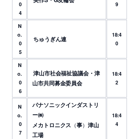
0
9
4
N
o.
18:4
ちゅうぎん連
0
0
5
N
津山市社会福祉協議会・津
o.
18:4
0
2
山市共同募金委員会
6
パナソニックインダストリ
N
ー㈱
o.
18:4
0
4
（
）
メカトロニクス
事
津山
7
工場