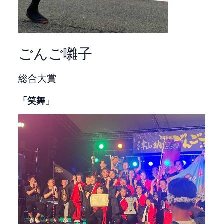
ごんご囃子
総合大賞
「笑舞」