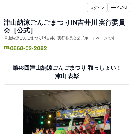
内
ログイン
MENU
容
を
津山納涼ごんごまつりIN吉井川 実行委員
ス
会［公式］
キ
津山納涼ごんごまつりIN吉井川実行委員会公式ホームページです
ッ
0868-32-2082
プ
TEL
第48回津山納涼ごんごまつり 和っしょい！
津山 表彰