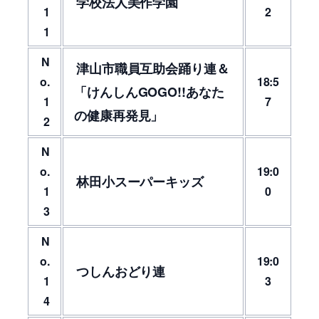
学校法人美作学園
1
2
1
N
津山市職員互助会踊り連＆
o.
18:5
「けんしんGOGO!!あなた
1
7
の健康再発見」
2
N
o.
19:0
林田小スーパーキッズ
1
0
3
N
o.
19:0
つしんおどり連
1
3
4