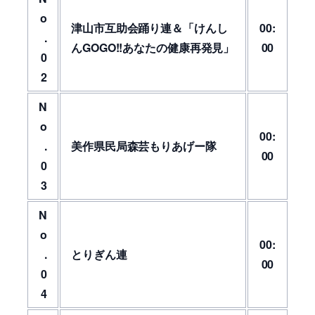
o
津山市互助会踊り連＆「けんし
00:
.
んGOGO!!あなたの健康再発見」
00
0
2
N
o
00:
.
美作県民局森芸もりあげー隊
00
0
3
N
o
00:
.
とりぎん連
00
0
4