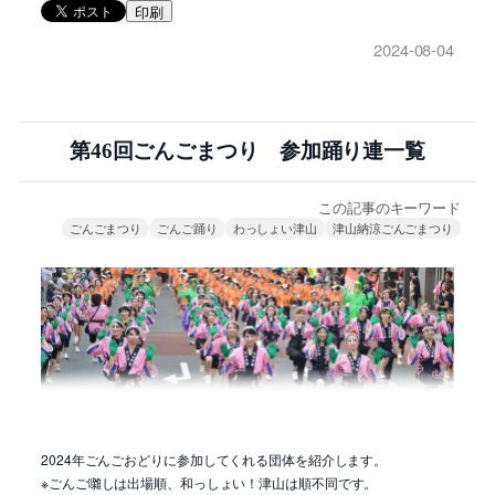
印刷
2024-08-04
第46回ごんごまつり 参加踊り連一覧
この記事のキーワード
ごんごまつり
ごんご踊り
わっしょい津山
津山納涼ごんごまつり
2024年ごんごおどりに参加してくれる団体を紹介します。
※ごんご囃しは出場順、和っしょい！津山は順不同です。