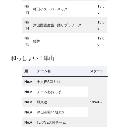
No
18:5
林田小スーパーキッズ
.13
5
No
18:5
津山医療生協 踊りブラザーズ
.14
8
No
19:0
笑舞
.15
0
和っしょい！津山
順
チーム名
スタート
No.
A
十六夜SOUL44
No.
A
チームあおっぱ
No.
A
城東連
19:40～
No.
A
津山高校41期JOY
No.
A
I L♡VE大崎チーム