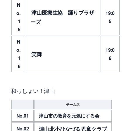
N
津山医療生協 踊りブラザ
o.
19:0
1
5
ーズ
5
N
o.
19:0
笑舞
1
6
6
和っしょい！津山
チーム名
No.01
津山市の教育を元気にする会
No.02
津山北小ひなづる児童クラブ