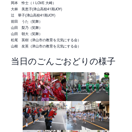
岡本 怜士（ＩLOVE 大崎）
大林 美恵子(津山高校41期JOY)
辻 華子(津山高校41期JOY)
前田 うた（笑舞）
山田 梨乃（笑舞）
山田 朝大（笑舞）
松尾 英樹（津山市の教育を元気にする会）
山根 友英（津山市の教育を元気にする会）
当日のごんごおどりの様子