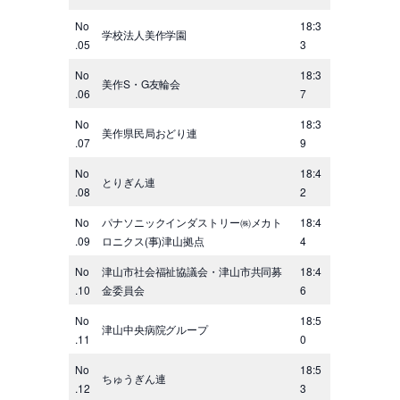
No
18:3
学校法人美作学園
.05
3
No
18:3
美作S・G友輪会
.06
7
No
18:3
美作県民局おどり連
.07
9
No
18:4
とりぎん連
.08
2
No
パナソニックインダストリー㈱メカト
18:4
.09
ロニクス(事)津山拠点
4
No
津山市社会福祉協議会・津山市共同募
18:4
.10
金委員会
6
No
18:5
津山中央病院グループ
.11
0
No
18:5
ちゅうぎん連
.12
3