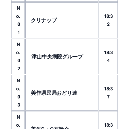
N
o.
18:3
クリナップ
0
2
1
N
o.
18:3
津山中央病院グループ
0
4
2
N
o.
18:3
美作県民局おどり連
0
7
3
N
o.
18:3
美作S・G友輪会