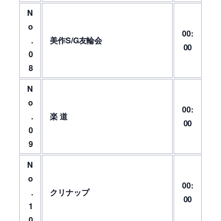
N
o
00:
.
美作S/G友輪会
00
0
8
N
o
00:
.
楽 道
00
0
9
N
o
00:
.
クリナップ
00
1
0