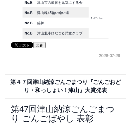
No.
B
津山市の教育を元気にする会
No.
B
津山魂45輪い輪い連
19:50～
No.
B
笑舞
No.
B
津山北小ひなづる児童クラブ
印刷
2026-07-29
第４７回津山納涼ごんごまつり『ごんごおど
り・和っしょい！津山』大賞発表
第47回津山納涼ごんごまつ
り ごんごばやし 表彰