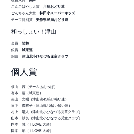
ごんごばやし大賞
川崎おどり連
ごんちゃん大賞
林田小スーパーキッズ
チーフ特別賞
美作県民局おどり連
和っしょい！津山
金賞
笑舞
銀賞
城東連
銅賞
津山北小ひなづる児童クラブ
個人賞
横山 茜（チームあおっぱ）
有本 蓮（城東連）
矢山 文昭（津山魂45輪い輪い連）
日下 優衣子（津山魂45輪い輪い連）
村上 晴人（津山北小ひなづる児童クラブ）
山本 紗良（津山北小ひなづる児童クラブ）
岡本 誠（ＩLOVE 大崎）
岡本 彩（ＩLOVE 大崎）