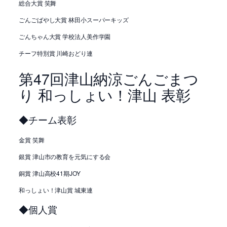
総合大賞 笑舞
ごんごばやし大賞 林田小スーパーキッズ
ごんちゃん大賞 学校法人美作学園
チーフ特別賞 川崎おどり連
第47回津山納涼ごんごまつ
り 和っしょい！津山 表彰
◆チーム表彰
金賞 笑舞
銀賞 津山市の教育を元気にする会
銅賞 津山高校41期JOY
和っしょい！津山賞 城東連
◆個人賞