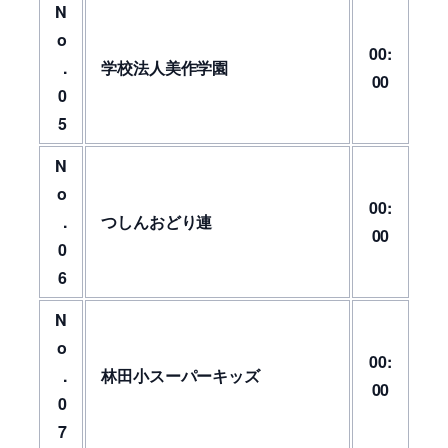
N
o
00:
.
学校法人美作学園
00
0
5
N
o
00:
.
つしんおどり連
00
0
6
N
o
00:
.
林田小スーパーキッズ
00
0
7