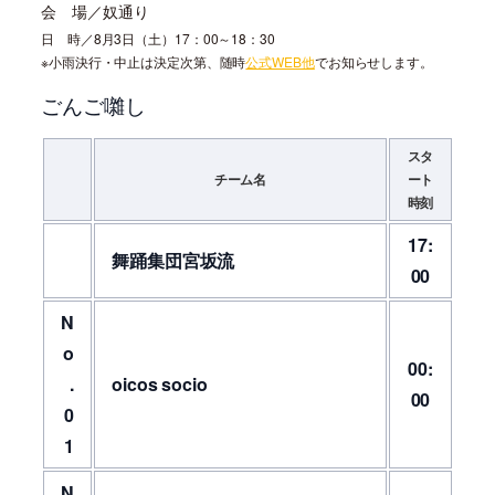
会 場／奴通り
日 時／8月3日（土）17：00～18：30
※小雨決行・中止は決定次第、随時
公式WEB他
でお知らせします。
ごんご囃し
スタ
チーム名
ート
時刻
17:
舞踊集団宮坂流
00
N
o
00:
.
oicos socio
00
0
1
N