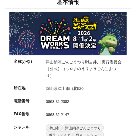
基本情報
名称(かな)
津山納涼ごんごまつりIN吉井川 実行委員会
［公式］（つやまのうりょうごんごまつ
り）
所在地
岡山県津山市山北520
電話番号
0868-32-2082
FAX番号
0868-32-2147
ジャンル
津山市
津山納涼ごんごまつり
ボランティア
観光・レジャー