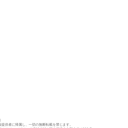
］
報提供者に帰属し、一切の無断転載を禁じます。