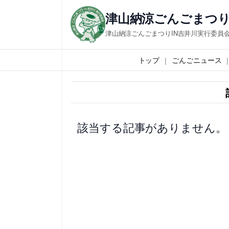
内
津山納涼ごんごまつり
容
津山納涼ごんごまつりIN吉井川実行委員
を
ス
トップ
ごんごニュース
キ
ッ
プ
該当する記事がありません。