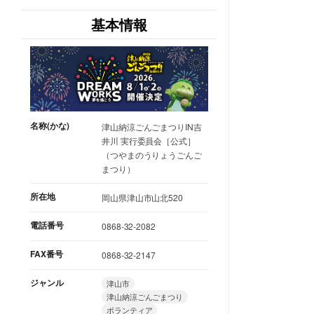
基本情報
名称(かな)
津山納涼ごんごまつりIN吉
井川 実行委員会［公式］
（つやまのうりょうごんご
まつり）
所在地
岡山県津山市山北520
電話番号
0868-32-2082
FAX番号
0868-32-2147
ジャンル
津山市
津山納涼ごんごまつり
ボランティア