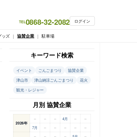
0868-32-2082
ログイン
TEL
グッズ
協賛企業
駐車場
キーワード検索
イベント
ごんごまつり
協賛企業
津山市
津山納涼ごんごまつり
花火
観光・レジャー
月別 協賛企業
–
–
–
4月
–
–
2026年
7月
–
–
–
–
–
–
–
–
–
5月
–