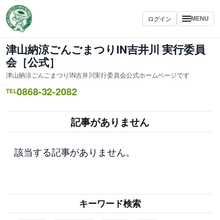
内
容
ログイン
MENU
を
ス
津山納涼ごんごまつりIN吉井川 実行委員
キ
会［公式］
ッ
津山納涼ごんごまつりIN吉井川実行委員会公式ホームページです
プ
0868-32-2082
TEL
記事がありません
該当する記事がありません。
キーワード検索