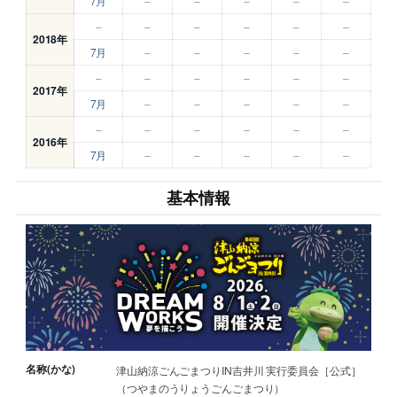
7月
–
–
–
–
–
–
–
–
–
–
–
2018年
7月
–
–
–
–
–
–
–
–
–
–
–
2017年
7月
–
–
–
–
–
–
–
–
–
–
–
2016年
7月
–
–
–
–
–
基本情報
名称(かな)
津山納涼ごんごまつりIN吉井川 実行委員会［公式］
（つやまのうりょうごんごまつり）