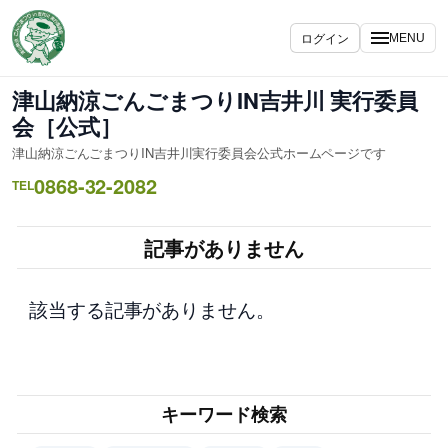
内
容
ログイン
MENU
を
ス
津山納涼ごんごまつりIN吉井川 実行委員
キ
会［公式］
ッ
津山納涼ごんごまつりIN吉井川実行委員会公式ホームページです
プ
0868-32-2082
TEL
記事がありません
該当する記事がありません。
キーワード検索