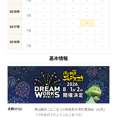
7月
–
–
–
–
–
–
–
–
–
–
–
2018年
7月
–
–
–
–
–
–
–
–
–
–
–
2017年
7月
–
–
–
–
–
–
–
–
–
–
–
2016年
7月
–
–
–
–
–
基本情報
名称(かな)
津山納涼ごんごまつりIN吉井川 実行委員会［公式］
（つやまのうりょうごんごまつり）