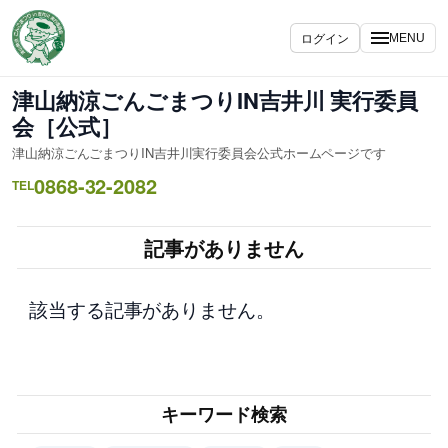
内
容
ログイン
MENU
を
ス
津山納涼ごんごまつりIN吉井川 実行委員
キ
会［公式］
ッ
津山納涼ごんごまつりIN吉井川実行委員会公式ホームページです
プ
0868-32-2082
TEL
記事がありません
該当する記事がありません。
キーワード検索