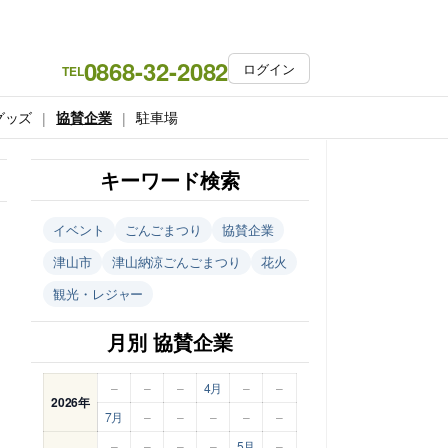
0868-32-2082
ログイン
TEL
グッズ
協賛企業
駐車場
キーワード検索
イベント
ごんごまつり
協賛企業
津山市
津山納涼ごんごまつり
花火
観光・レジャー
月別 協賛企業
–
–
–
4月
–
–
2026年
7月
–
–
–
–
–
–
–
–
–
5月
–