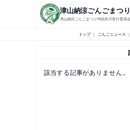
内
津山納涼ごんごまつり
容
津山納涼ごんごまつりIN吉井川実行委員
を
ス
トップ
ごんごニュース
キ
ッ
プ
該当する記事がありません。