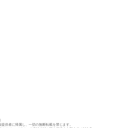
］
報提供者に帰属し、一切の無断転載を禁じます。