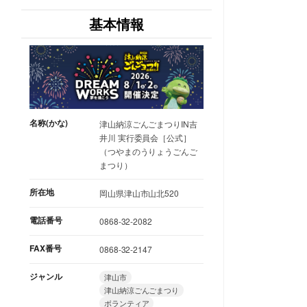
基本情報
名称(かな)
津山納涼ごんごまつりIN吉
井川 実行委員会［公式］
（つやまのうりょうごんご
まつり）
所在地
岡山県津山市山北520
電話番号
0868-32-2082
FAX番号
0868-32-2147
ジャンル
津山市
津山納涼ごんごまつり
ボランティア