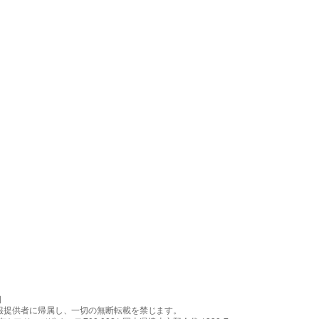
］
報提供者に帰属し、一切の無断転載を禁じます。