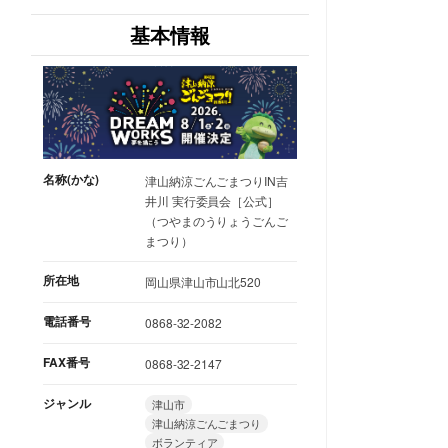
基本情報
名称(かな)
津山納涼ごんごまつりIN吉
井川 実行委員会［公式］
（つやまのうりょうごんご
まつり）
所在地
岡山県津山市山北520
電話番号
0868-32-2082
FAX番号
0868-32-2147
ジャンル
津山市
津山納涼ごんごまつり
ボランティア