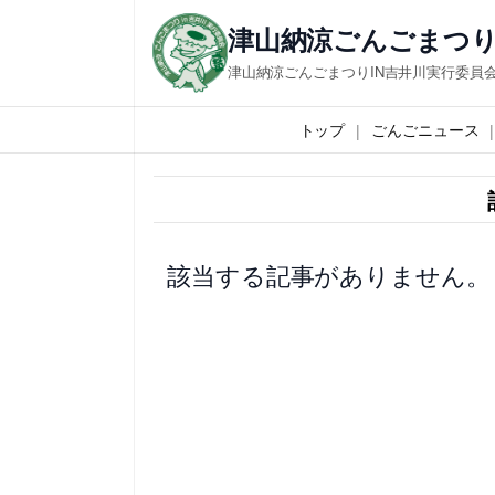
内
津山納涼ごんごまつり
容
津山納涼ごんごまつりIN吉井川実行委員
を
ス
トップ
ごんごニュース
キ
ッ
プ
該当する記事がありません。