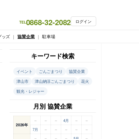
0868-32-2082
ログイン
TEL
グッズ
協賛企業
駐車場
キーワード検索
イベント
ごんごまつり
協賛企業
津山市
津山納涼ごんごまつり
花火
観光・レジャー
月別 協賛企業
–
–
–
4月
–
–
2026年
7月
–
–
–
–
–
–
–
–
–
5月
–