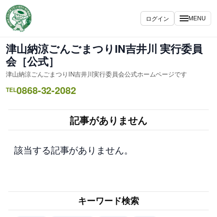
内
容
ログイン
MENU
を
ス
津山納涼ごんごまつりIN吉井川 実行委員
キ
会［公式］
ッ
津山納涼ごんごまつりIN吉井川実行委員会公式ホームページです
プ
0868-32-2082
TEL
記事がありません
該当する記事がありません。
キーワード検索