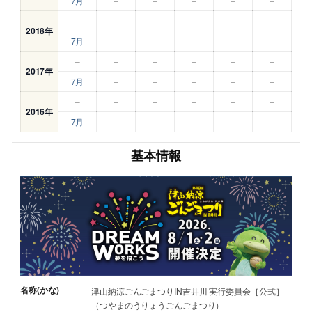
7月
–
–
–
–
–
–
–
–
–
–
–
2018年
7月
–
–
–
–
–
–
–
–
–
–
–
2017年
7月
–
–
–
–
–
–
–
–
–
–
–
2016年
7月
–
–
–
–
–
基本情報
名称(かな)
津山納涼ごんごまつりIN吉井川 実行委員会［公式］
（つやまのうりょうごんごまつり）