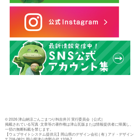
© 2026 津山納涼ごんごまつりIN吉井川 実行委員会［公式］
掲載されている写真･文章等の著作権は津山瓦版または情報提供者に帰属し、
一切の無断転載を禁じます。
【ウェブサイトシステム提供元】岡山県のデザイン会社 ( 有 ) アド・デザイン
〒708-0821 岡山県津山市野介代 1338-7