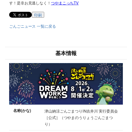
す！是非お見逃しなく！
つやまこっちTV
印刷
ごんごニュース 一覧に戻る
基本情報
名称(かな)
津山納涼ごんごまつりIN吉井川 実行委員会
［公式］（つやまのうりょうごんごまつ
り）