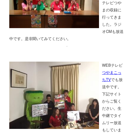
テレビつや
まの収録に
行ってきま
した。ラジ
オCMも放送
中です。是非聞いてみてください。
WEBテレビ
つやまこっ
ちTV
でも放
送中です。
下記サイト
からご覧く
ださい。生
中継でタイ
ムリー放送
もしていま