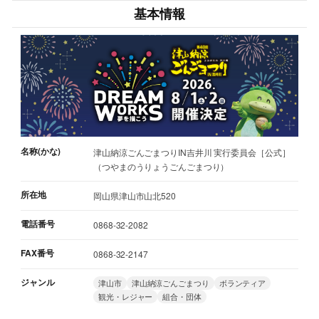
基本情報
名称(かな)
津山納涼ごんごまつりIN吉井川 実行委員会［公式］
（つやまのうりょうごんごまつり）
所在地
岡山県津山市山北520
電話番号
0868-32-2082
FAX番号
0868-32-2147
ジャンル
津山市
津山納涼ごんごまつり
ボランティア
観光・レジャー
組合・団体