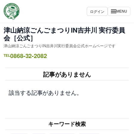
内
容
ログイン
MENU
を
ス
津山納涼ごんごまつりIN吉井川 実行委員
キ
会［公式］
ッ
津山納涼ごんごまつりIN吉井川実行委員会公式ホームページです
プ
0868-32-2082
TEL
記事がありません
該当する記事がありません。
キーワード検索