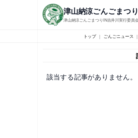
内
津山納涼ごんごまつり
容
津山納涼ごんごまつりIN吉井川実行委員
を
ス
トップ
ごんごニュース
キ
ッ
プ
該当する記事がありません。