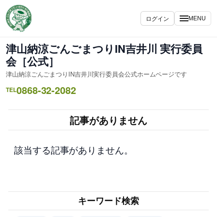
内
容
ログイン
MENU
を
ス
津山納涼ごんごまつりIN吉井川 実行委員
キ
会［公式］
ッ
津山納涼ごんごまつりIN吉井川実行委員会公式ホームページです
プ
0868-32-2082
TEL
記事がありません
該当する記事がありません。
キーワード検索