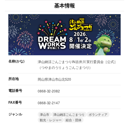
基本情報
名称(かな)
津山納涼ごんごまつりIN吉井川 実行委員会［公式］
（つやまのうりょうごんごまつり）
所在地
岡山県津山市山北520
電話番号
0868-32-2082
FAX番号
0868-32-2147
ジャンル
津山市
津山納涼ごんごまつり
ボランティア
観光・レジャー
組合・団体