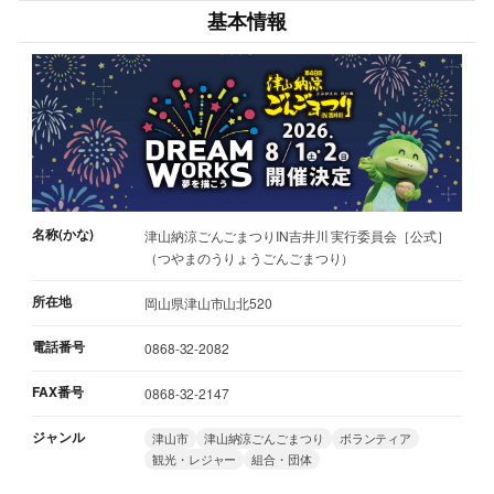
基本情報
名称(かな)
津山納涼ごんごまつりIN吉井川 実行委員会［公式］
（つやまのうりょうごんごまつり）
所在地
岡山県津山市山北520
電話番号
0868-32-2082
FAX番号
0868-32-2147
ジャンル
津山市
津山納涼ごんごまつり
ボランティア
観光・レジャー
組合・団体