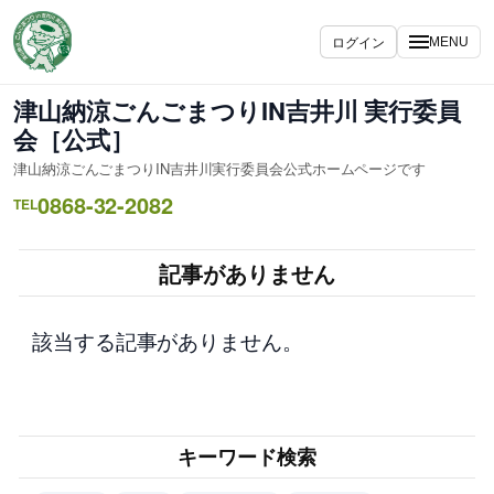
内
容
ログイン
MENU
を
ス
津山納涼ごんごまつりIN吉井川 実行委員
キ
会［公式］
ッ
津山納涼ごんごまつりIN吉井川実行委員会公式ホームページです
プ
0868-32-2082
TEL
記事がありません
該当する記事がありません。
キーワード検索