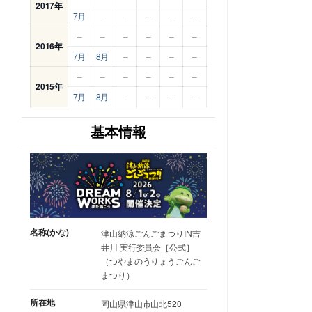
2017年
7月
–
–
–
–
–
–
–
–
–
–
–
2016年
7月
8月
–
–
–
–
–
–
–
–
–
–
2015年
7月
8月
–
–
–
–
基本情報
名称(かな)
津山納涼ごんごまつりIN吉
井川 実行委員会［公式］
（つやまのうりょうごんご
まつり）
所在地
岡山県津山市山北520