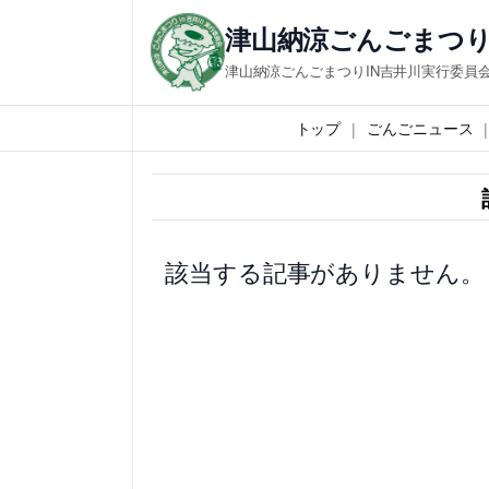
内
津山納涼ごんごまつり
容
津山納涼ごんごまつりIN吉井川実行委員
を
ス
トップ
ごんごニュース
キ
ッ
プ
該当する記事がありません。