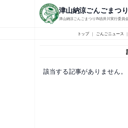
内
津山納涼ごんごまつり
容
津山納涼ごんごまつりIN吉井川実行委員
を
ス
トップ
ごんごニュース
キ
ッ
プ
該当する記事がありません。