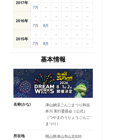
2017年
7月
–
–
–
–
–
–
–
–
–
–
–
2016年
7月
8月
–
–
–
–
–
–
–
–
–
–
2015年
7月
8月
–
–
–
–
基本情報
名称(かな)
津山納涼ごんごまつりIN吉
井川 実行委員会［公式］
（つやまのうりょうごんご
まつり）
所在地
岡山県津山市山北520