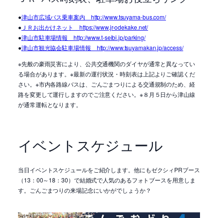
●
津山市広域バス乗車案内 http://www.tsuyama-bus.com/
●
ＪＲお出かけネット https://www.jr-odekake.net/
●
津山市駐車場情報 http://www.t-seibi.jp/parking/
●
津山市観光協会駐車場情報 http://www.tsuyamakan.jp/access/
※先般の豪雨災害により、公共交通機関のダイヤが通常と異なってい
る場合があります。※最新の運行状況・時刻表は上記よりご確認くだ
さい。※市内各路線バスは、ごんごまつりによる交通規制のため、経
路を変更して運行しますのでご注意ください。※８月５日から津山線
が通常運転となります。
イベントスケジュール
当日イベントスケジュールをご紹介します。他にもゼクシィPRブース
（13：00～18：30）で結婚式で人気のあるフォトブースを用意しま
す。ごんごまつりの来場記念にいかがでしょうか？