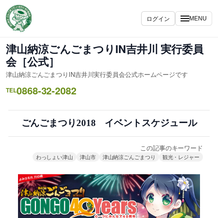
内
容
ログイン
MENU
を
ス
津山納涼ごんごまつりIN吉井川 実行委員
キ
会［公式］
ッ
津山納涼ごんごまつりIN吉井川実行委員会公式ホームページです
プ
0868-32-2082
TEL
ごんごまつり2018 イベントスケジュール
この記事のキーワード
わっしょい津山
津山市
津山納涼ごんごまつり
観光・レジャー