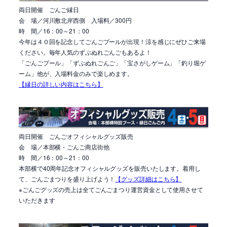
両日開催 ごんご縁日
会 場／河川敷北岸西側 入場料／300円
時 間／16：00～21：00
今年は４０回を記念してごんごプールが出現！涼を感じにぜひご来場
ください。毎年人気のずぶぬれごんごもあるよ！
「ごんごプール」「ずぶぬれごんご」「宝さがしゲーム」「釣り堀ゲ
ーム」他が、入場料金のみで楽しめます。
【縁日の詳しい内容はこちら】
両日開催 ごんごオフィシャルグッズ販売
会 場／本部横・ごんご商店街他
時 間／16：00～21：00
本部横で40周年記念オフィシャルグッズを販売いたします。着用し
て、ごんごまつりを盛り上げよう！
【グッズ詳細はこちら】
※ごんごグッズの売上は全てごんごまつり運営資金として使用させて
いただきます