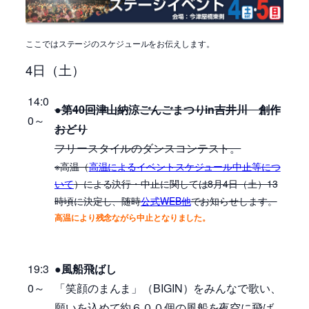
ここではステージのスケジュールをお伝えします。
4日（土）
14:0
●第40回津山納涼ごんごまつりin吉井川 創作
0～
おどり
フリースタイルのダンスコンテスト。
※高温（
高温によるイベントスケジュール中止等につ
いて
）による決行・中止に関しては8月4日（土）13
時頃に決定し、随時
公式WEB他
でお知らせします。
高温により
残念ながら
中止となりました。
19:3
●風船飛ばし
0～
「笑顔のまんま」（BIGIN）をみんなで歌い、
願いを込めて約６００個の風船を夜空に飛ば