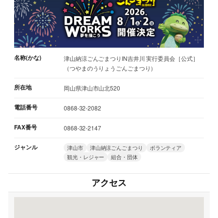
名称(かな)
津山納涼ごんごまつりIN吉井川 実行委員会［公式］
（つやまのうりょうごんごまつり）
所在地
岡山県津山市山北520
電話番号
0868-32-2082
FAX番号
0868-32-2147
ジャンル
津山市
津山納涼ごんごまつり
ボランティア
観光・レジャー
組合・団体
アクセス