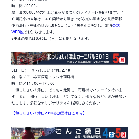
時 間／20:00～
県下最大6,000発の打上げ花火がまつりのフィナーレを飾ります。４
０回記念の今年は、４０箇所から噴き上がる光の噴水など見所満載！
少雨決行・中止の場合は8月5日（日）16時頃に決定し、随時
公式
WEB他
でお知らせします。
※中止の場合は8月6日（月）に延期となります。
5日（日） 和っしょい！津山2018
会 場／アルネ東広場・ソシオ商店街
時 間／14：00～17：00
「和っしょい！津山」でまちを元気に！商店街でパレードを行いま
す。また「和っしょい！津山」だけでなく、様々なおどり連が参加い
たします。多彩なオリジナリティをお楽しみください。
【和っしょい！津山2018参加団体はこちら】