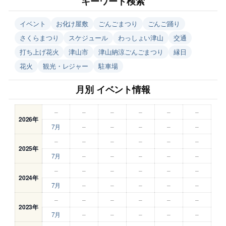
キーワード検索
イベント
お化け屋敷
ごんごまつり
ごんご踊り
さくらまつり
スケジュール
わっしょい津山
交通
打ち上げ花火
津山市
津山納涼ごんごまつり
縁日
花火
観光・レジャー
駐車場
月別 イベント情報
–
–
–
–
–
–
2026年
7月
–
–
–
–
–
–
–
–
–
–
–
2025年
7月
–
–
–
–
–
–
–
–
–
–
–
2024年
7月
–
–
–
–
–
–
–
–
–
–
–
2023年
7月
–
–
–
–
–