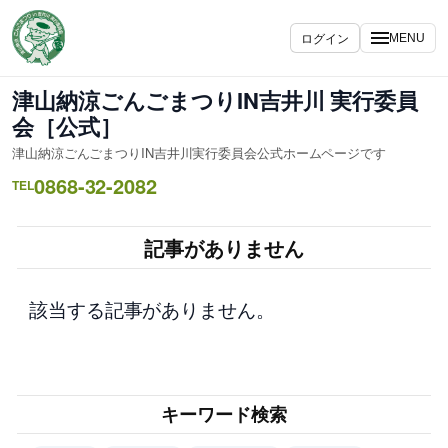
内
容
ログイン
MENU
を
ス
津山納涼ごんごまつりIN吉井川 実行委員
キ
会［公式］
ッ
津山納涼ごんごまつりIN吉井川実行委員会公式ホームページです
プ
0868-32-2082
TEL
記事がありません
該当する記事がありません。
キーワード検索