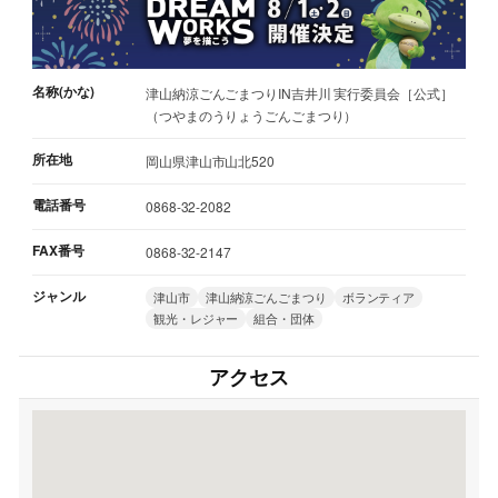
名称(かな)
津山納涼ごんごまつりIN吉井川 実行委員会［公式］
（つやまのうりょうごんごまつり）
所在地
岡山県津山市山北520
電話番号
0868-32-2082
FAX番号
0868-32-2147
ジャンル
津山市
津山納涼ごんごまつり
ボランティア
観光・レジャー
組合・団体
アクセス