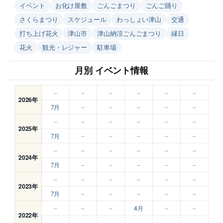
イベント
お化け屋敷
ごんごまつり
ごんご踊り
さくらまつり
スケジュール
わっしょい津山
交通
打ち上げ花火
津山市
津山納涼ごんごまつり
縁日
花火
観光・レジャー
駐車場
月別 イベント情報
–
–
–
–
–
–
2026年
7月
–
–
–
–
–
–
–
–
–
–
–
2025年
7月
–
–
–
–
–
–
–
–
–
–
–
2024年
7月
–
–
–
–
–
–
–
–
–
–
–
2023年
7月
–
–
–
–
–
–
–
–
4月
–
–
2022年
–
–
–
–
–
–