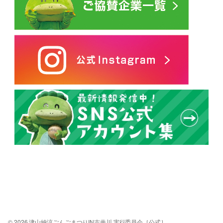
© 2026 津山納涼ごんごまつりIN吉井川 実行委員会［公式］