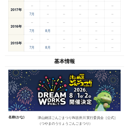
–
–
–
–
–
–
2017年
7月
–
–
–
–
–
–
–
–
–
–
–
2016年
7月
8月
–
–
–
–
–
–
–
–
–
–
2015年
7月
8月
–
–
–
–
基本情報
名称(かな)
津山納涼ごんごまつりIN吉井川 実行委員会［公式］
（つやまのうりょうごんごまつり）