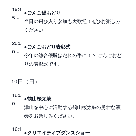
19:4
●
ごんご
総おどり
5～
当日の飛び入り参加も大歓迎！ぜひお楽しみ
ください！
20:0
●
ごんご
おどり表彰式
0～
今年の総合優勝はだれの手に！？ ごんごおど
りの表彰式です。
10日（日）
16:0
●鶴山桜太鼓
0
津山を中心に活動する鶴山桜太鼓の勇壮な演
奏をお楽しみください。
16:1
●クリエイティブダンスショー