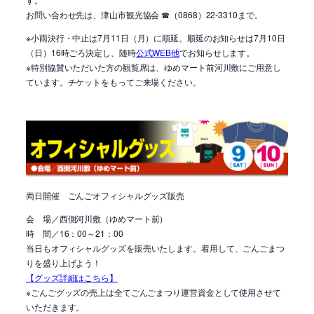
お問い合わせ先は、津山市観光協会 ☎（0868）22-3310まで。
※小雨決行・中止は7月11日（月）に順延。順延のお知らせは7月10日
（日）16時ごろ決定し、随時
公式WEB他
でお知らせします。
※特別協賛いただいた方の観覧席は、ゆめマート前河川敷にご用意し
ています。チケットをもってご来場ください。
両日開催 ごんごオフィシャルグッズ販売
会 場／
西側河川敷（ゆめマート前）
時 間／16：00～21：00
当日も
オフィシャルグッズを販売いたします。着用して、ごんごまつ
りを盛り上げよう！
【グッズ詳細はこちら】
※ごんごグッズの売上は全てごんごまつり運営資金として使用させて
いただきます。