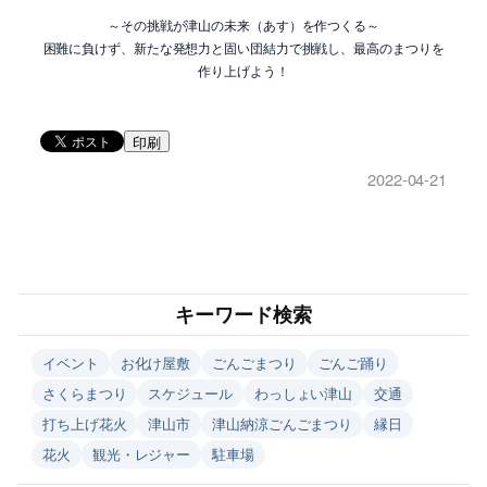
～その挑戦が津山の未来（あす）を作つくる～
困難に負けず、新たな発想力と固い団結力で挑戦し、最高のまつりを
作り上げよう！
印刷
2022-04-21
キーワード検索
イベント
お化け屋敷
ごんごまつり
ごんご踊り
さくらまつり
スケジュール
わっしょい津山
交通
打ち上げ花火
津山市
津山納涼ごんごまつり
縁日
花火
観光・レジャー
駐車場