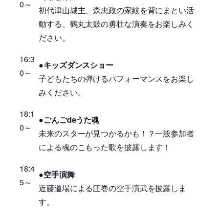
0～
初代津山城主、森忠政の家紋を背にまとい活
動する、鶴丸太鼓の勇壮な演奏をお楽しみく
ださい。
16:3
●キッズダンスショー
0～
子どもたちの弾けるパフォーマンスをお楽し
みください。
18:1
●ごんごdeうた魂
0～
未来のスターが見つかるかも！？一般参加者
による魂のこもった歌を披露します！
18:4
●空手演舞
5～
近藤道場による圧巻の空手演武を披露しま
す。