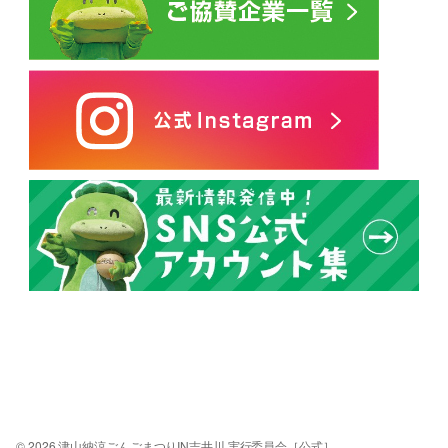
© 2026 津山納涼ごんごまつりIN吉井川 実行委員会［公式］