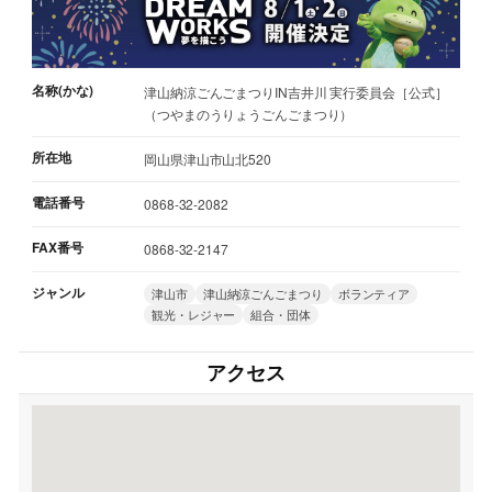
名称(かな)
津山納涼ごんごまつりIN吉井川 実行委員会［公式］
（つやまのうりょうごんごまつり）
所在地
岡山県津山市山北520
電話番号
0868-32-2082
FAX番号
0868-32-2147
ジャンル
津山市
津山納涼ごんごまつり
ボランティア
観光・レジャー
組合・団体
アクセス