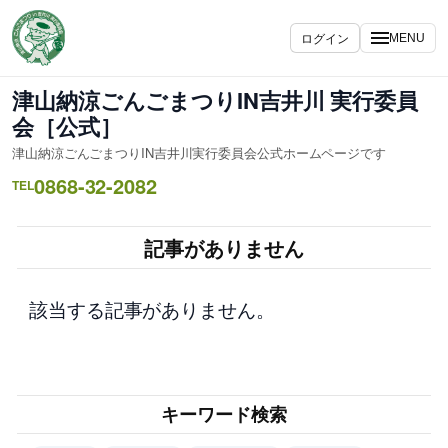
内
容
ログイン
MENU
を
ス
津山納涼ごんごまつりIN吉井川 実行委員
キ
会［公式］
ッ
津山納涼ごんごまつりIN吉井川実行委員会公式ホームページです
プ
0868-32-2082
TEL
記事がありません
該当する記事がありません。
キーワード検索