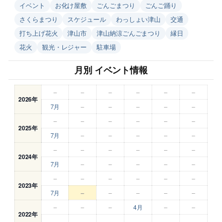
イベント
お化け屋敷
ごんごまつり
ごんご踊り
さくらまつり
スケジュール
わっしょい津山
交通
打ち上げ花火
津山市
津山納涼ごんごまつり
縁日
花火
観光・レジャー
駐車場
月別 イベント情報
–
–
–
–
–
–
2026年
7月
–
–
–
–
–
–
–
–
–
–
–
2025年
7月
–
–
–
–
–
–
–
–
–
–
–
2024年
7月
–
–
–
–
–
–
–
–
–
–
–
2023年
7月
–
–
–
–
–
–
–
–
4月
–
–
2022年
–
–
–
–
–
–