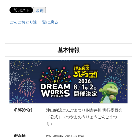
印刷
ごんごおどり連 一覧に戻る
基本情報
名称(かな)
津山納涼ごんごまつりIN吉井川 実行委員会
［公式］（つやまのうりょうごんごまつ
り）
所在地
岡山県津山市山北520