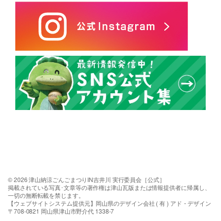
© 2026 津山納涼ごんごまつりIN吉井川 実行委員会［公式］
掲載されている写真･文章等の著作権は津山瓦版または情報提供者に帰属し、
一切の無断転載を禁じます。
【ウェブサイトシステム提供元】岡山県のデザイン会社 ( 有 ) アド・デザイン
〒708-0821 岡山県津山市野介代 1338-7