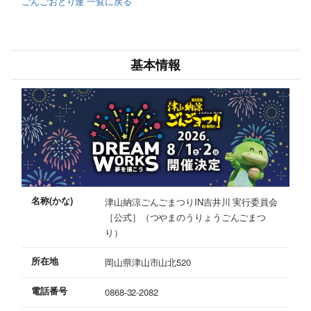
ごんごおどり連 一覧に戻る
基本情報
名称(かな)
津山納涼ごんごまつりIN吉井川 実行委員会
［公式］（つやまのうりょうごんごまつ
り）
所在地
岡山県津山市山北520
電話番号
0868-32-2082