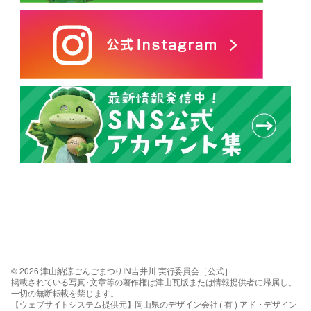
© 2026 津山納涼ごんごまつりIN吉井川 実行委員会［公式］
掲載されている写真･文章等の著作権は津山瓦版または情報提供者に帰属し、
一切の無断転載を禁じます。
【ウェブサイトシステム提供元】岡山県のデザイン会社 ( 有 ) アド・デザイン