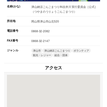
名称(かな)
津山納涼ごんごまつりIN吉井川 実行委員会［公式］
（つやまのうりょうごんごまつり）
所在地
岡山県津山市山北520
電話番号
0868-32-2082
FAX番号
0868-32-2147
ジャンル
津山市
津山納涼ごんごまつり
ボランティア
観光・レジャー
組合・団体
アクセス