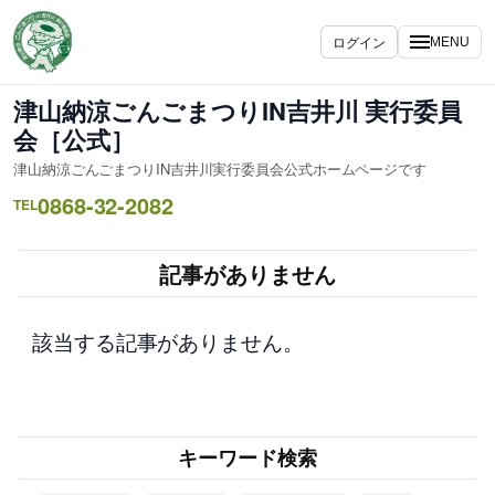
内
容
ログイン
MENU
を
ス
津山納涼ごんごまつりIN吉井川 実行委員
キ
会［公式］
ッ
津山納涼ごんごまつりIN吉井川実行委員会公式ホームページです
プ
0868-32-2082
TEL
記事がありません
該当する記事がありません。
キーワード検索