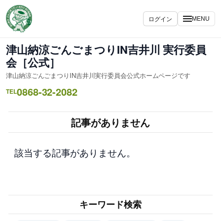
内
容
ログイン
MENU
を
ス
津山納涼ごんごまつりIN吉井川 実行委員
キ
会［公式］
ッ
津山納涼ごんごまつりIN吉井川実行委員会公式ホームページです
プ
0868-32-2082
TEL
記事がありません
該当する記事がありません。
キーワード検索