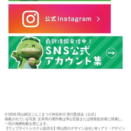
© 2026 津山納涼ごんごまつりIN吉井川 実行委員会［公式］
掲載されている写真･文章等の著作権は津山瓦版または情報提供者に帰属し、
一切の無断転載を禁じます。
【ウェブサイトシステム提供元】岡山県のデザイン会社 ( 有 ) アド・デザイン