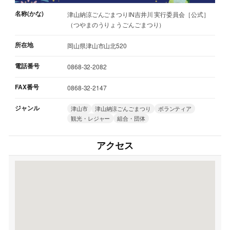
名称(かな)
津山納涼ごんごまつりIN吉井川 実行委員会［公式］
（つやまのうりょうごんごまつり）
所在地
岡山県津山市山北520
電話番号
0868-32-2082
FAX番号
0868-32-2147
ジャンル
津山市
津山納涼ごんごまつり
ボランティア
観光・レジャー
組合・団体
アクセス