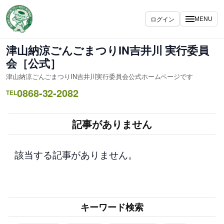
内
容
ログイン
MENU
を
ス
津山納涼ごんごまつりIN吉井川 実行委員
キ
会［公式］
ッ
津山納涼ごんごまつりIN吉井川実行委員会公式ホームページです
プ
0868-32-2082
TEL
記事がありません
該当する記事がありません。
キーワード検索