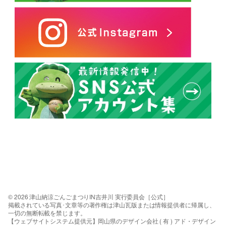
© 2026 津山納涼ごんごまつりIN吉井川 実行委員会［公式］
掲載されている写真･文章等の著作権は津山瓦版または情報提供者に帰属し、
一切の無断転載を禁じます。
【ウェブサイトシステム提供元】岡山県のデザイン会社 ( 有 ) アド・デザイン