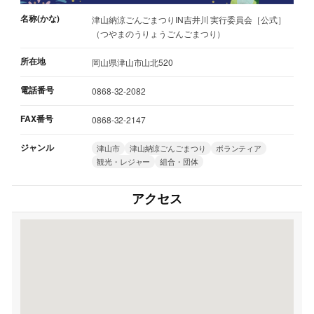
名称(かな)
津山納涼ごんごまつりIN吉井川 実行委員会［公式］
（つやまのうりょうごんごまつり）
所在地
岡山県津山市山北520
電話番号
0868-32-2082
FAX番号
0868-32-2147
ジャンル
津山市
津山納涼ごんごまつり
ボランティア
観光・レジャー
組合・団体
アクセス