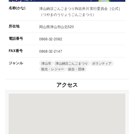
名称(かな)
津山納涼ごんごまつりIN吉井川 実行委員会［公式］
（つやまのうりょうごんごまつり）
所在地
岡山県津山市山北520
電話番号
0868-32-2082
FAX番号
0868-32-2147
ジャンル
津山市
津山納涼ごんごまつり
ボランティア
観光・レジャー
組合・団体
アクセス