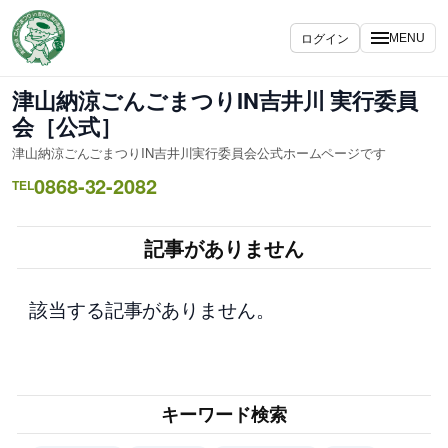
内
容
ログイン
MENU
を
ス
津山納涼ごんごまつりIN吉井川 実行委員
キ
会［公式］
ッ
津山納涼ごんごまつりIN吉井川実行委員会公式ホームページです
プ
0868-32-2082
TEL
記事がありません
該当する記事がありません。
キーワード検索