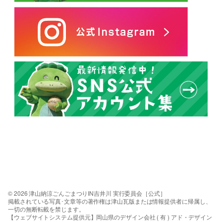
© 2026 津山納涼ごんごまつりIN吉井川 実行委員会［公式］
掲載されている写真･文章等の著作権は津山瓦版または情報提供者に帰属し、
一切の無断転載を禁じます。
【ウェブサイトシステム提供元】岡山県のデザイン会社 ( 有 ) アド・デザイン