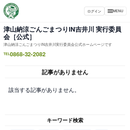
内
容
ログイン
MENU
を
ス
津山納涼ごんごまつりIN吉井川 実行委員
キ
会［公式］
ッ
津山納涼ごんごまつりIN吉井川実行委員会公式ホームページです
プ
0868-32-2082
TEL
記事がありません
該当する記事がありません。
キーワード検索