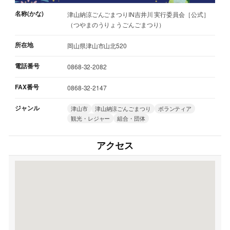
名称(かな)
津山納涼ごんごまつりIN吉井川 実行委員会［公式］
（つやまのうりょうごんごまつり）
所在地
岡山県津山市山北520
電話番号
0868-32-2082
FAX番号
0868-32-2147
ジャンル
津山市
津山納涼ごんごまつり
ボランティア
観光・レジャー
組合・団体
アクセス