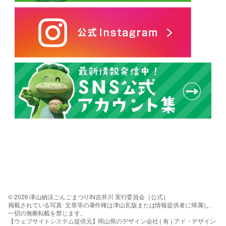
© 2026 津山納涼ごんごまつりIN吉井川 実行委員会［公式］
掲載されている写真･文章等の著作権は津山瓦版または情報提供者に帰属し、
一切の無断転載を禁じます。
【ウェブサイトシステム提供元】岡山県のデザイン会社 ( 有 ) アド・デザイン