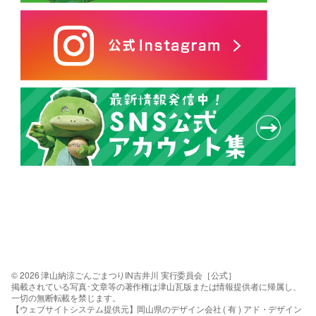
© 2026 津山納涼ごんごまつりIN吉井川 実行委員会［公式］
掲載されている写真･文章等の著作権は津山瓦版または情報提供者に帰属し、
一切の無断転載を禁じます。
【ウェブサイトシステム提供元】岡山県のデザイン会社 ( 有 ) アド・デザイン