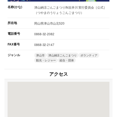
名称(かな)
津山納涼ごんごまつりIN吉井川 実行委員会［公式］
（つやまのうりょうごんごまつり）
所在地
岡山県津山市山北520
電話番号
0868-32-2082
FAX番号
0868-32-2147
ジャンル
津山市
津山納涼ごんごまつり
ボランティア
観光・レジャー
組合・団体
アクセス