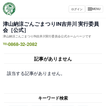
内
容
ログイン
MENU
を
ス
津山納涼ごんごまつりIN吉井川 実行委員
キ
会［公式］
ッ
津山納涼ごんごまつりIN吉井川実行委員会公式ホームページです
プ
0868-32-2082
TEL
記事がありません
該当する記事がありません。
キーワード検索