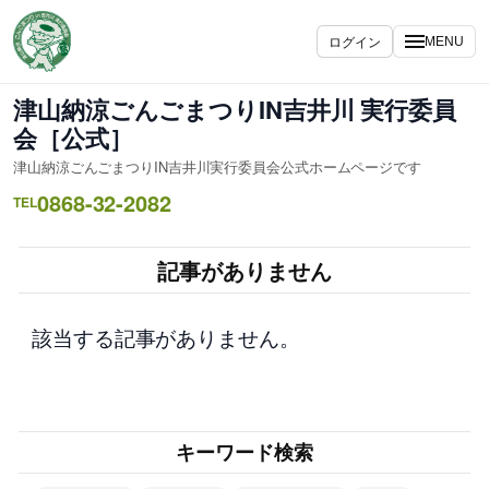
内
容
ログイン
MENU
を
ス
津山納涼ごんごまつりIN吉井川 実行委員
キ
会［公式］
ッ
津山納涼ごんごまつりIN吉井川実行委員会公式ホームページです
プ
0868-32-2082
TEL
記事がありません
該当する記事がありません。
キーワード検索