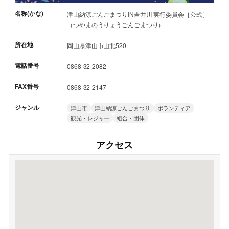
名称(かな)
津山納涼ごんごまつりIN吉井川 実行委員会［公式］
（つやまのうりょうごんごまつり）
所在地
岡山県津山市山北520
電話番号
0868-32-2082
FAX番号
0868-32-2147
ジャンル
津山市
津山納涼ごんごまつり
ボランティア
観光・レジャー
組合・団体
アクセス