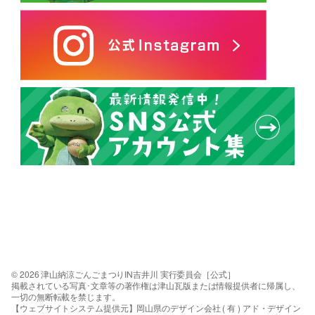
© 2026 津山納涼ごんごまつりIN吉井川 実行委員会［公式］
掲載されている写真･文章等の著作権は津山瓦版または情報提供者に帰属し、
一切の無断転載を禁じます。
【ウェブサイトシステム提供元】岡山県のデザイン会社 ( 有 ) アド・デザイン