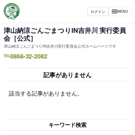
内
容
ログイン
MENU
を
ス
津山納涼ごんごまつりIN吉井川 実行委員
キ
会［公式］
ッ
津山納涼ごんごまつりIN吉井川実行委員会公式ホームページです
プ
0868-32-2082
TEL
記事がありません
該当する記事がありません。
キーワード検索