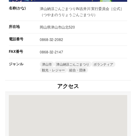
名称(かな)
津山納涼ごんごまつりIN吉井川 実行委員会［公式］
（つやまのうりょうごんごまつり）
所在地
岡山県津山市山北520
電話番号
0868-32-2082
FAX番号
0868-32-2147
ジャンル
津山市
津山納涼ごんごまつり
ボランティア
観光・レジャー
組合・団体
アクセス