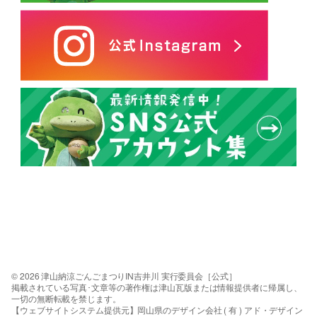
© 2026 津山納涼ごんごまつりIN吉井川 実行委員会［公式］
掲載されている写真･文章等の著作権は津山瓦版または情報提供者に帰属し、
一切の無断転載を禁じます。
【ウェブサイトシステム提供元】岡山県のデザイン会社 ( 有 ) アド・デザイン