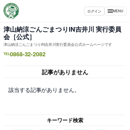
内
容
ログイン
MENU
を
ス
津山納涼ごんごまつりIN吉井川 実行委員
キ
会［公式］
ッ
津山納涼ごんごまつりIN吉井川実行委員会公式ホームページです
プ
0868-32-2082
TEL
記事がありません
該当する記事がありません。
キーワード検索