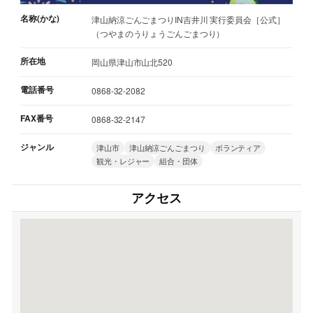
名称(かな)
津山納涼ごんごまつりIN吉井川 実行委員会［公式］
（つやまのうりょうごんごまつり）
所在地
岡山県津山市山北520
電話番号
0868-32-2082
FAX番号
0868-32-2147
ジャンル
津山市
津山納涼ごんごまつり
ボランティア
観光・レジャー
組合・団体
アクセス