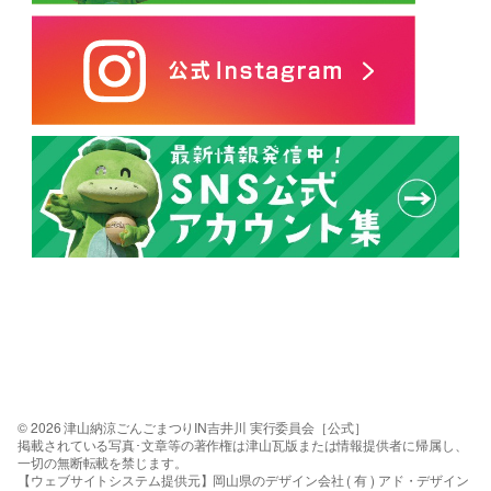
© 2026 津山納涼ごんごまつりIN吉井川 実行委員会［公式］
掲載されている写真･文章等の著作権は津山瓦版または情報提供者に帰属し、
一切の無断転載を禁じます。
【ウェブサイトシステム提供元】岡山県のデザイン会社 ( 有 ) アド・デザイン