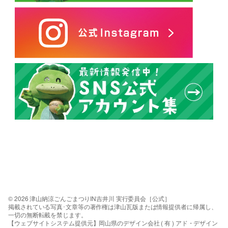
© 2026 津山納涼ごんごまつりIN吉井川 実行委員会［公式］
掲載されている写真･文章等の著作権は津山瓦版または情報提供者に帰属し、
一切の無断転載を禁じます。
【ウェブサイトシステム提供元】岡山県のデザイン会社 ( 有 ) アド・デザイン