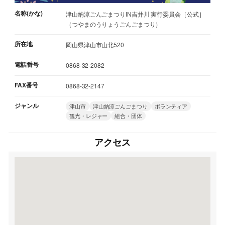
名称(かな)
津山納涼ごんごまつりIN吉井川 実行委員会［公式］
（つやまのうりょうごんごまつり）
所在地
岡山県津山市山北520
電話番号
0868-32-2082
FAX番号
0868-32-2147
ジャンル
津山市
津山納涼ごんごまつり
ボランティア
観光・レジャー
組合・団体
アクセス