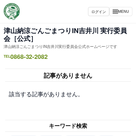
内
容
ログイン
MENU
を
ス
津山納涼ごんごまつりIN吉井川 実行委員
キ
会［公式］
ッ
津山納涼ごんごまつりIN吉井川実行委員会公式ホームページです
プ
0868-32-2082
TEL
記事がありません
該当する記事がありません。
キーワード検索