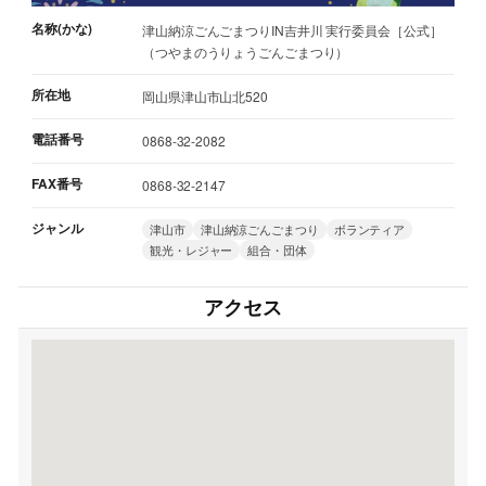
名称(かな)
津山納涼ごんごまつりIN吉井川 実行委員会［公式］
（つやまのうりょうごんごまつり）
所在地
岡山県津山市山北520
電話番号
0868-32-2082
FAX番号
0868-32-2147
ジャンル
津山市
津山納涼ごんごまつり
ボランティア
観光・レジャー
組合・団体
アクセス