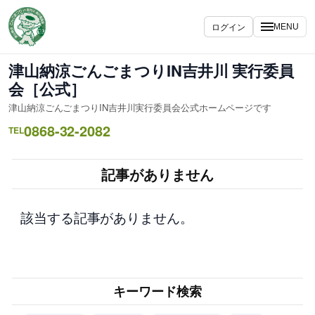
内
容
ログイン
MENU
を
ス
津山納涼ごんごまつりIN吉井川 実行委員
キ
会［公式］
ッ
津山納涼ごんごまつりIN吉井川実行委員会公式ホームページです
プ
0868-32-2082
TEL
記事がありません
該当する記事がありません。
キーワード検索