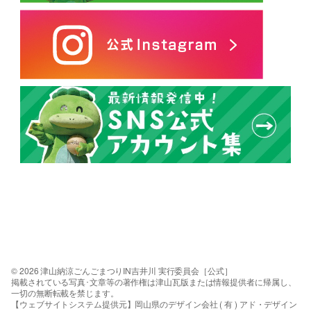
© 2026 津山納涼ごんごまつりIN吉井川 実行委員会［公式］
掲載されている写真･文章等の著作権は津山瓦版または情報提供者に帰属し、
一切の無断転載を禁じます。
【ウェブサイトシステム提供元】岡山県のデザイン会社 ( 有 ) アド・デザイン