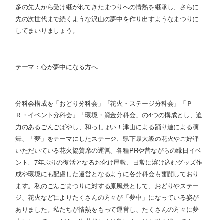
多の先人から受け継がれてきたまつりへの情熱を継承し、さらに
先の次世代まで続くような沢山の夢中を作り出すようなまつりに
してまいりましょう。
テーマ：心が夢中になる方へ
分科会構成を「おどり分科会」「花火・ステージ分科会」「Ｐ
Ｒ・イベント分科会」「環境・資金分科会」の
4
つの構成とし、迫
力のあるごんごばやし、和っしょい！津山による踊り連による演
舞、「夢」をテーマにしたステージ、県下最大級の花火やご好評
いただいている花火協賛席の運営、各種
PR
や昔ながらの縁日イベ
ント、
7
年ぶりの復活となるお化け屋敷、日常に溶け込むグッズ作
成や環境にも配慮した運営となるように各分科会も奮闘しており
ます。私のごんごまつりに対する原風景として、おどりやステー
ジ、花火などによりたくさんの方々が「夢中」になっている姿が
ありました。私たちが情熱をもって運営し、たくさんの方々に夢