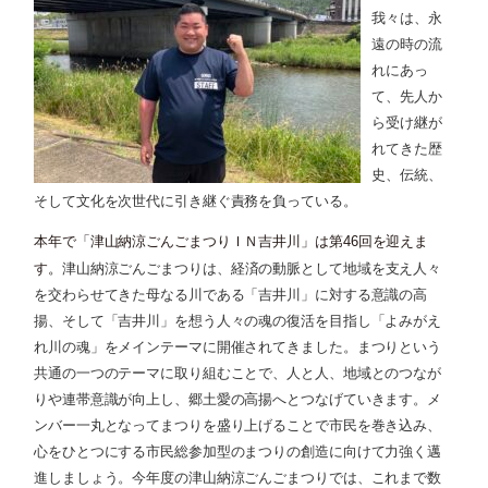
我々は、永
遠の時の流
れにあっ
て、先人か
ら受け継が
れてきた歴
史、伝統、
そして文化を次世代に引き継ぐ責務を負っている。
本年で「津山納涼ごんごまつりＩＮ吉井川」は第
回を迎えま
46
す。
津山納涼ごんごまつりは、経済の動脈として地域を支え人々
を交わらせてきた母なる川である「吉井川」に対する意識の高
揚、そして「吉井川」を想う人々の魂の復活を目指し「よみがえ
れ川の魂」をメインテーマに開催されてきました。まつりという
共通の一つのテーマに取り組むことで、人と人、地域とのつなが
りや連帯意識が向上し、郷土愛の高揚へとつなげていきます。メ
ンバー一丸となってまつりを盛り上げることで市民を巻き込み、
心をひとつにする市民総参加型のまつりの創造に向けて力強く邁
進しましょう。今年度の津山納涼ごんごまつりでは、これまで数