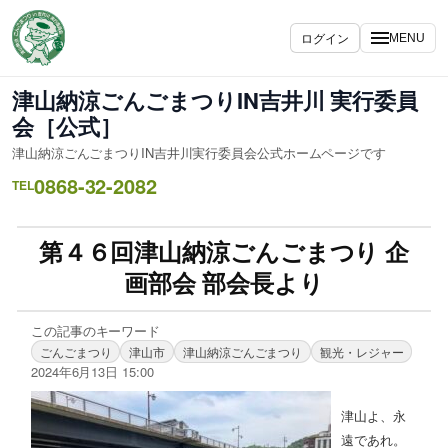
ログイン
MENU
津山納涼ごんごまつりIN吉井川 実行委員
会［公式］
津山納涼ごんごまつりIN吉井川実行委員会公式ホームページです
0868-32-2082
TEL
第４６回津山納涼ごんごまつり 企
画部会 部会長より
この記事のキーワード
ごんごまつり
津山市
津山納涼ごんごまつり
観光・レジャー
2024年6月13日 15:00
津山よ、永
遠であれ。