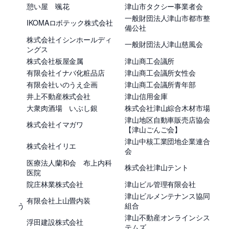
憩い屋 颯花
津山市タクシー事業者会
一般財団法人津山市都市整
IKOMAロボテック株式会社
備公社
株式会社イシンホールディ
一般財団法人津山慈風会
ングス
株式会社板屋金属
津山商工会議所
有限会社イナバ化粧品店
津山商工会議所女性会
有限会社いのうえ企画
津山商工会議所青年部
井上不動産株式会社
津山信用金庫
大衆肉酒場 いぶし銀
株式会社津山綜合木材市場
津山地区自動車販売店協会
株式会社イマガワ
【津山ごんご会】
津山中核工業団地企業連合
株式会社イリエ
会
医療法人蘭和会 布上内科
株式会社津山テント
医院
院庄林業株式会社
津山ビル管理有限会社
津山ビルメンテナンス協同
有限会社上山畳内装
う
組合
津山不動産オンラインシス
浮田建設株式会社
テムズ