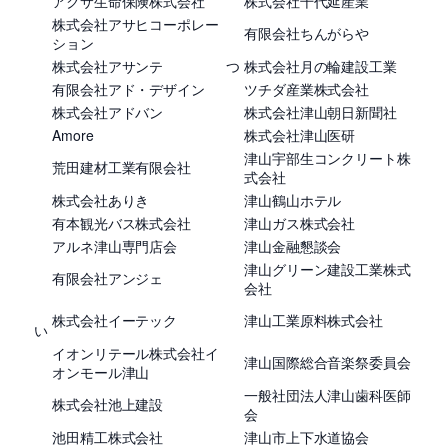
アクサ生命保険株式会社
株式会社千代延産業
株式会社アサヒコーポレー
有限会社ちんがらや
ション
株式会社アサンテ
つ
株式会社月の輪建設工業
有限会社アド・デザイン
ツチダ産業株式会社
株式会社アドバン
株式会社津山朝日新聞社
Amore
株式会社津山医研
津山宇部生コンクリート株
荒田建材工業有限会社
式会社
株式会社ありき
津山鶴山ホテル
有本観光バス株式会社
津山ガス株式会社
アルネ津山専門店会
津山金融懇談会
津山グリーン建設工業株式
有限会社アンジェ
会社
株式会社イーテック
津山工業原料株式会社
い
イオンリテール株式会社イ
津山国際総合音楽祭委員会
オンモール津山
一般社団法人津山歯科医師
株式会社池上建設
会
池田精工株式会社
津山市上下水道協会