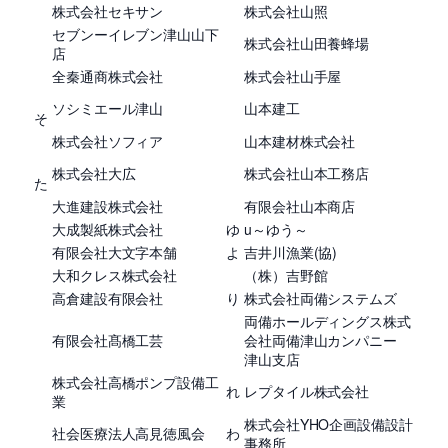
株式会社セキサン
株式会社山照
セブンーイレブン津山山下
株式会社山田養蜂場
店
全秦通商株式会社
株式会社山手屋
ソシミエール津山
山本建工
そ
株式会社ソフィア
山本建材株式会社
株式会社大広
株式会社山本工務店
た
大進建設株式会社
有限会社山本商店
大成製紙株式会社
ゆ
u～ゆう～
有限会社大文字本舗
よ
吉井川漁業(協)
大和クレス株式会社
（株）吉野館
高倉建設有限会社
り
株式会社両備システムズ
両備ホールディングス株式
有限会社髙橋工芸
会社両備津山カンパニー
津山支店
株式会社高橋ポンプ設備工
れ
レプタイル株式会社
業
株式会社YHO企画設備設計
社会医療法人高見徳風会
わ
事務所