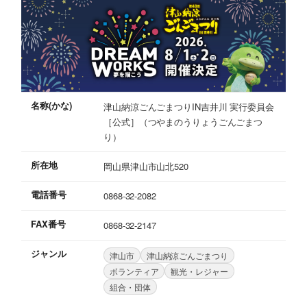
名称(かな)
津山納涼ごんごまつりIN吉井川 実行委員会
［公式］（つやまのうりょうごんごまつ
り）
所在地
岡山県津山市山北520
電話番号
0868-32-2082
FAX番号
0868-32-2147
ジャンル
津山市
津山納涼ごんごまつり
ボランティア
観光・レジャー
組合・団体