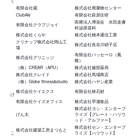
く
有限会社蔵
株式会社廃棄物センター
ClubAki
有限会社萩原住研
医療法人博栄会 水田皮膚
有限会社クラブジョイ
科泌尿器科
株式会社くらや
株式会社橋本通信工業
クリナップ株式会社岡山工
株式会社長谷川硝子店
場
有限会社パッセーロ（鳳
株式会社グリニッジ
蝶）
（株）CREAR（APU）
株式会社服部薬局
株式会社クレイド
株式会社馬場商店
（株）Globe fitness&studio
株式会社ハヤシ産業
株式会社ケイエクス
有限会社林石材
け
有限会社ケイズオフィス
株式会社早瀬食品
株式会社ヨシ・エンタープ
げん太
ライズ【グレート・ハリウ
ッド・アルファー】
株式会社セン・エンタープ
株式会社建築工房まつもと
こ
ライズ【ハリウッド】