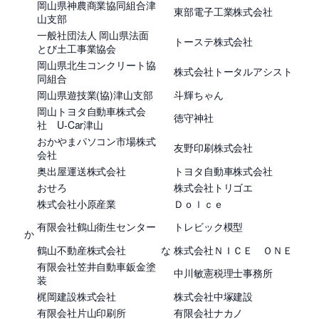
岡山県神農商業協同組合津
東部電子工業株式会社
山支部
一般社団法人 岡山県法面
トーステ株式会社
とび土工事業協会
岡山県北生コンクリート協
株式会社トータルアシスト
同組合
岡山県遊技業(協)津山支部
斗輝ちゃん
岡山トヨタ自動車株式会
徳守神社
社 U-Car津山
おかやまパソコン市場株式
友野印刷株式会社
会社
奥出屋運送株式会社
トヨタ自動車株式会社
おせろ
株式会社トリゴエ
株式会社小原産業
Ｄｏｌｃｅ
有限会社鶴山衛生センター
トレビック模型
か
鶴山不動産株式会社
な
株式会社ＮＩＣＥ ＯＮＥ
有限会社笠井自動車鈑金塗
中川敏憲税理士事務所
装
梶岡建設株式会社
株式会社中塚建設
有限会社片山印刷所
有限会社ナカノ