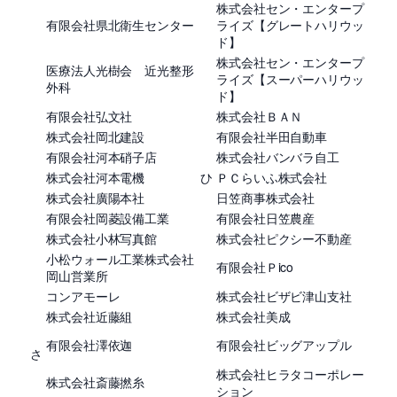
株式会社セン・エンタープ
有限会社県北衛生センター
ライズ【グレートハリウッ
ド】
株式会社セン・エンタープ
医療法人光樹会 近光整形
ライズ【スーパーハリウッ
外科
ド】
有限会社弘文社
株式会社ＢＡＮ
株式会社岡北建設
有限会社半田自動車
有限会社河本硝子店
株式会社バンバラ自工
株式会社河本電機
ひ
ＰＣらいふ株式会社
株式会社廣陽本社
日笠商事株式会社
有限会社岡菱設備工業
有限会社日笠農産
株式会社小林写真館
株式会社ピクシー不動産
小松ウォール工業株式会社
有限会社Ｐico
岡山営業所
コンアモーレ
株式会社ビザビ津山支社
株式会社近藤組
株式会社美成
有限会社澤依迦
有限会社ビッグアップル
さ
株式会社ヒラタコーポレー
株式会社斎藤撚糸
ション