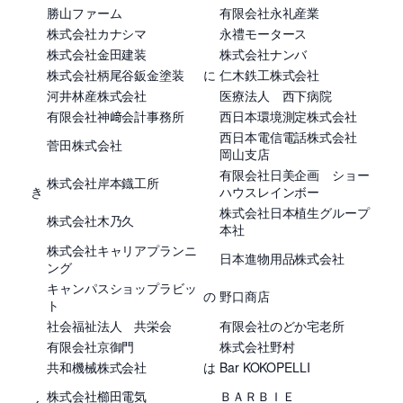
勝山ファーム
有限会社永礼産業
株式会社カナシマ
永禮モータース
株式会社金田建装
株式会社ナンバ
株式会社柄尾谷鈑金塗装
に
仁木鉄工株式会社
河井林産株式会社
医療法人 西下病院
有限会社神﨑会計事務所
西日本環境測定株式会社
西日本電信電話株式会社
菅田株式会社
岡山支店
有限会社日美企画 ショー
株式会社岸本鐡工所
き
ハウスレインボー
株式会社日本植生グループ
株式会社木乃久
本社
株式会社キャリアプランニ
日本進物用品株式会社
ング
キャンパスショップラビッ
の
野口商店
ト
社会福祉法人 共栄会
有限会社のどか宅老所
有限会社京御門
株式会社野村
共和機械株式会社
は
Bar KOKOPELLI
株式会社櫛田電気
ＢＡＲＢＩＥ