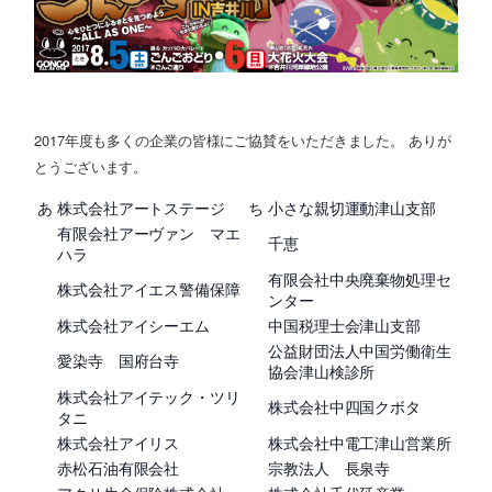
2017年度も多くの企業の皆様にご協賛をいただきました。 ありが
とうございます。
あ
株式会社アートステージ
ち
小さな親切運動津山支部
有限会社アーヴァン マエ
千恵
ハラ
有限会社中央廃棄物処理セ
株式会社アイエス警備保障
ンター
株式会社アイシーエム
中国税理士会津山支部
公益財団法人中国労働衛生
愛染寺 国府台寺
協会津山検診所
株式会社アイテック・ツリ
株式会社中四国クボタ
タニ
株式会社アイリス
株式会社中電工津山営業所
赤松石油有限会社
宗教法人 長泉寺