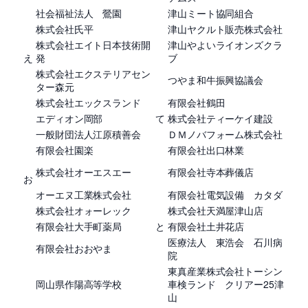
社会福祉法人 鶯園
津山ミート協同組合
株式会社氏平
津山ヤクルト販売株式会社
株式会社エイト日本技術開
津山やよいライオンズクラ
え
発
ブ
株式会社エクステリアセン
つやま和牛振興協議会
ター森元
株式会社エックスランド
有限会社鶴田
エディオン岡部
て
株式会社ティーケイ建設
一般財団法人江原積善会
ＤＭノバフォーム株式会社
有限会社園楽
有限会社出口林業
株式会社オーエスエー
有限会社寺本葬儀店
お
オーエヌ工業株式会社
有限会社電気設備 カタダ
株式会社オォーレック
株式会社天満屋津山店
有限会社大手町薬局
と
有限会社土井花店
医療法人 東浩会 石川病
有限会社おおやま
院
東真産業株式会社トーシン
岡山県作陽高等学校
車検ランド クリアー25津
山