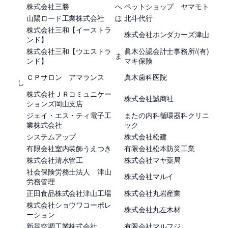
株式会社三勝
へ
ペットショップ ヤマモト
山陽ロード工業株式会社
ほ
北斗代行
株式会社三和【イーストラ
株式会社ホンダカーズ津山
ンド】
株式会社三和【ウエストラ
眞木公認会計士事務所/(有)
ま
ンド】
マキ保険
ＣＰサロン アマランス
真木歯科医院
し
株式会社ＪＲコミュニケー
株式会社誠商社
ションズ岡山支店
ジェイ・エス・ティ電子工
またの内科循環器科クリニ
業株式会社
ック
システムアップ
株式会社松建
有限会社室内装飾うえつき
有限会社松本防災工業
株式会社清水管工
株式会社マヤ薬局
社会保険労務士法人 津山
株式会社マルイ
労務管理
正田食品株式会社津山工場
株式会社丸岩産業
株式会社ショウワコーポレ
株式会社丸左木材
ーション
新晃空調工業株式会社
有限会社マルフジ