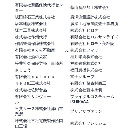
有限会社斎藤保険代行セン
蒜山食品加工株式会社
ター
坂田砕石工業株式会社
廣澤測量設計株式会社
坂本建設株式会社
廣瀬土地家屋調査士事務所
坂本工業株式会社
株式会社ヒロタ
株式会社作州代行
有限会社ヒロムサンライズ
作陽警備保障株式会社
有限会社ヒロモト美粧院
有限会社さくら不動産
ふ
株式会社フィット
有限会社酒の栄家
福井印刷株式会社
笹井社会保険労務士事務所
福岡鋼業株式会社
さしこう
福田農機株式会社
有限会社ｓａｔｅｒａ
富士グループ
サトミ紙工株式会社
有限会社藤資材商工
株式会社佐野食品
株式会社藤本塗装
有限会社サンヴェー
ブライダルコスチューム
ル
ISHIKAWA
三共リース株式会社津山営
ブリアサヴァラン
業所
株式会社三社電機製作所岡
株式会社フレッシュ
山工場