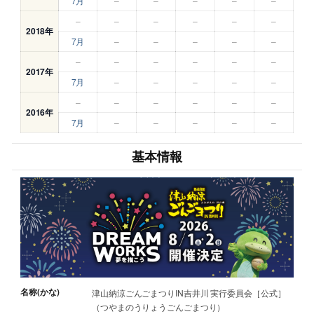
7月
–
–
–
–
–
–
–
–
–
–
–
2018年
7月
–
–
–
–
–
–
–
–
–
–
–
2017年
7月
–
–
–
–
–
–
–
–
–
–
–
2016年
7月
–
–
–
–
–
基本情報
名称(かな)
津山納涼ごんごまつりIN吉井川 実行委員会［公式］
（つやまのうりょうごんごまつり）