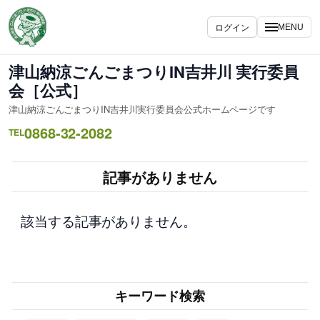
内
容
ログイン
MENU
を
ス
津山納涼ごんごまつりIN吉井川 実行委員
キ
会［公式］
ッ
津山納涼ごんごまつりIN吉井川実行委員会公式ホームページです
プ
0868-32-2082
TEL
記事がありません
該当する記事がありません。
キーワード検索