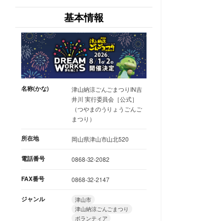
基本情報
名称(かな)
津山納涼ごんごまつりIN吉
井川 実行委員会［公式］
（つやまのうりょうごんご
まつり）
所在地
岡山県津山市山北520
電話番号
0868-32-2082
FAX番号
0868-32-2147
ジャンル
津山市
津山納涼ごんごまつり
ボランティア