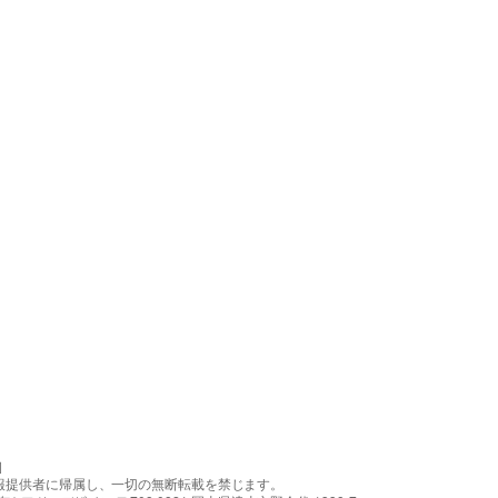
］
報提供者に帰属し、一切の無断転載を禁じます。