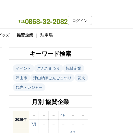
0868-32-2082
ログイン
TEL
グッズ
協賛企業
駐車場
キーワード検索
イベント
ごんごまつり
協賛企業
津山市
津山納涼ごんごまつり
花火
観光・レジャー
月別 協賛企業
–
–
–
4月
–
–
2026年
7月
–
–
–
–
–
–
–
–
–
5月
–