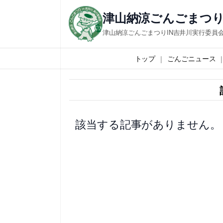
内
津山納涼ごんごまつり
容
津山納涼ごんごまつりIN吉井川実行委員
を
ス
トップ
ごんごニュース
キ
ッ
プ
該当する記事がありません。