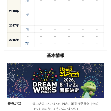
7月
–
–
–
–
–
–
–
–
–
–
–
2018年
7月
–
–
–
–
–
–
–
–
–
–
–
2017年
7月
–
–
–
–
–
–
–
–
–
–
–
2016年
7月
–
–
–
–
–
基本情報
名称(かな)
津山納涼ごんごまつりIN吉井川 実行委員会［公式］
（つやまのうりょうごんごまつり）