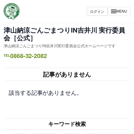
内
容
ログイン
MENU
を
ス
津山納涼ごんごまつりIN吉井川 実行委員
キ
会［公式］
ッ
津山納涼ごんごまつりIN吉井川実行委員会公式ホームページです
プ
0868-32-2082
TEL
記事がありません
該当する記事がありません。
キーワード検索