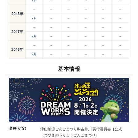
7月
–
–
–
–
–
–
–
–
–
–
–
2018年
7月
–
–
–
–
–
–
–
–
–
–
–
2017年
7月
–
–
–
–
–
–
–
–
–
–
–
2016年
7月
–
–
–
–
–
基本情報
名称(かな)
津山納涼ごんごまつりIN吉井川 実行委員会［公式］
（つやまのうりょうごんごまつり）