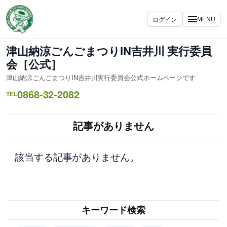
内
容
ログイン
MENU
を
ス
津山納涼ごんごまつりIN吉井川 実行委員
キ
会［公式］
ッ
津山納涼ごんごまつりIN吉井川実行委員会公式ホームページです
プ
0868-32-2082
TEL
記事がありません
該当する記事がありません。
キーワード検索